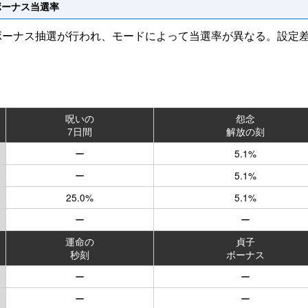
ボーナス当選率
・ボーナス抽選が行われ、モードによって当選率が異なる。設定
呪いの
怨念
7日間
解放の刻
ー
5.1%
ー
5.1%
25.0%
5.1%
ー
ー
運命の
貞子
秒刻
ボーナス
ー
ー
ー
ー