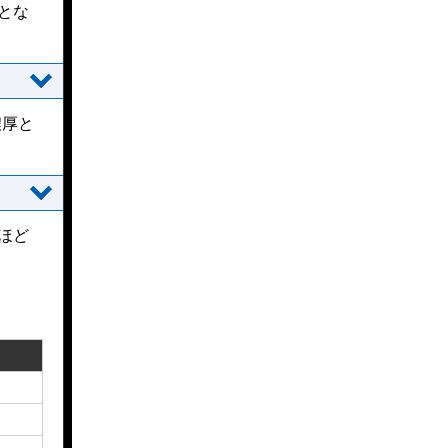
とな
濃厚と
ほど