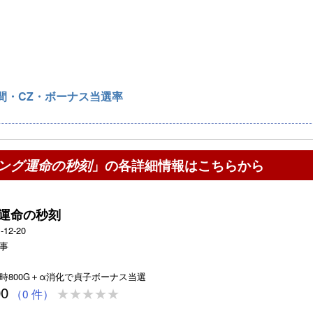
間・CZ・ボーナス当選率
リング運命の秒刻
」の各詳細情報はこちらから
グ運命の秒刻
-12-20
事
時800G＋α消化で貞子ボーナス当選
00
（0 件）