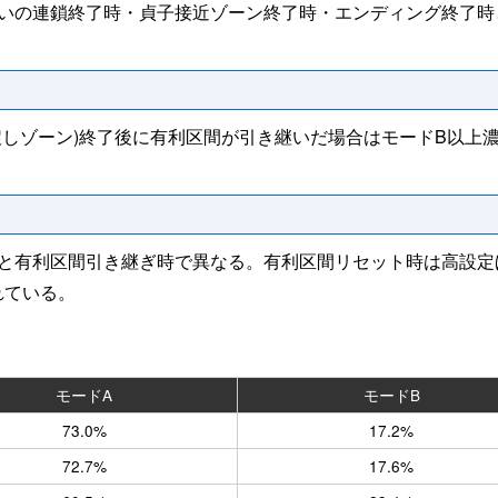
いの連鎖終了時・貞子接近ゾーン終了時・エンディング終了時
戻しゾーン)終了後に有利区間が引き継いだ場合はモードB以上
と有利区間引き継ぎ時で異なる。有利区間リセット時は高設定
れている。
モードA
モードB
73.0%
17.2%
72.7%
17.6%