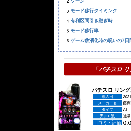
ゾーン
モード移行タイミング
有利区間引き継ぎ時
モード移行率
ゲーム数消化時の呪いの7日
「
パチスロ 
パチスロ リン
導入日
2021
メーカー名
藤商
タイプ
AT
天井Ｇ数
通常
0.
口コミ・評価