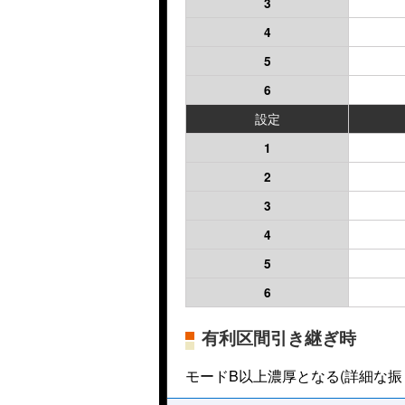
3
4
5
6
設定
1
2
3
4
5
6
有利区間引き継ぎ時
モードB以上濃厚となる(詳細な振