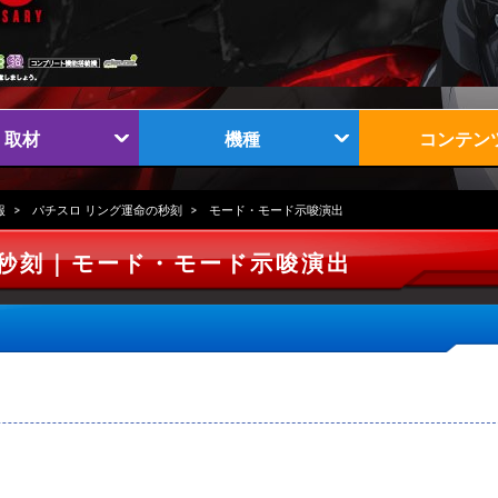
取材
機種
コンテン
報
パチスロ リング運命の秒刻
モード・モード示唆演出
の秒刻｜モード・モード示唆演出