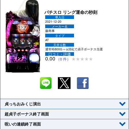
パチスロ リング運命の秒刻
導入日
2021-12-20
メーカー名
藤商事
タイプ
AT
天井Ｇ数
通常時800G＋α消化で貞子ボーナス当選
口コミ・評価
0.00
（0 件）
貞っちおみくじ演出
超貞子ボーナス終了画面
呪いの連鎖終了画面