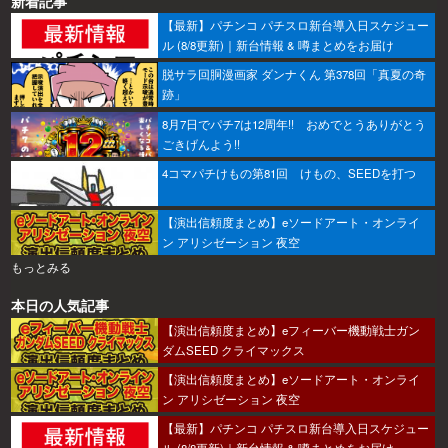
新着記事
【最新】パチンコ パチスロ新台導入日スケジュー
ル (8/8更新)｜新台情報 & 噂まとめをお届け
脱サラ回胴漫画家 ダンナくん 第378回「真夏の奇
跡」
8月7日でパチ7は12周年!! おめでとうありがとう
ごきげんよう!!
4コマパチけもの第81回 けもの、SEEDを打つ
【演出信頼度まとめ】eソードアート・オンライ
ン アリシゼーション 夜空
もっとみる
本日の人気記事
【演出信頼度まとめ】eフィーバー機動戦士ガン
ダムSEED クライマックス
【演出信頼度まとめ】eソードアート・オンライ
ン アリシゼーション 夜空
【最新】パチンコ パチスロ新台導入日スケジュー