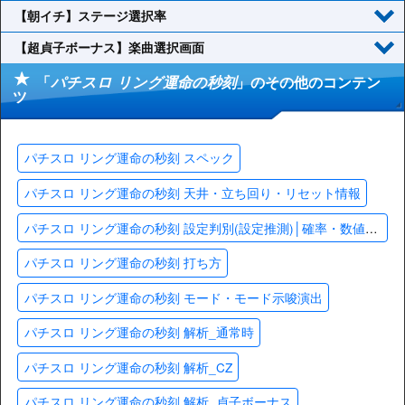
【朝イチ】ステージ選択率
【超貞子ボーナス】楽曲選択画面
「
パチスロ リング運命の秒刻
」のその他のコンテン
ツ
パチスロ リング運命の秒刻 スペック
パチスロ リング運命の秒刻 天井・立ち回り・リセット情報
パチスロ リング運命の秒刻 設定判別(設定推測)│確率・数値の設定差情報
パチスロ リング運命の秒刻 打ち方
パチスロ リング運命の秒刻 モード・モード示唆演出
パチスロ リング運命の秒刻 解析_通常時
パチスロ リング運命の秒刻 解析_CZ
パチスロ リング運命の秒刻 解析_貞子ボーナス