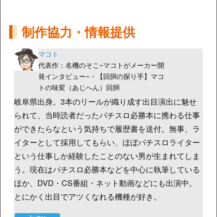
制作協力・情報提供
マコト
代表作：名機のそこ~マコトがメーカー開
発インタビュー~・【回胴の探り手】マコ
トの味変（あじへん）回胴
岐阜県出身。3本のリールが織り成す出目演出に魅せ
られて、当時読者だったパチスロ必勝本に携わる仕事
ができたらなという気持ちで履歴書を送付。無事、ラ
イターとして採用してもらい、ほぼパチスロライター
という仕事しか経験したことのない男が生まれてしま
う。現在はパチスロ必勝本などを中心に執筆している
ほか、DVD・CS番組・ネット動画などにも出演中。
とにかく出目でアツくなれる機種が好き。