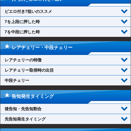
ピエロ付き7狙いのススメ
7を上段に押した時
7を中段に押した時
レアチェリー・中段チェリー
レアチェリーの特徴
レアチェリー取得時の出目
中段チェリー
告知発生タイミング
後告知・先告知割合
先告知発生タイミング