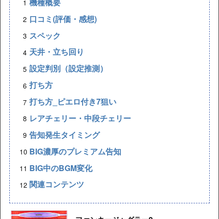
機種概要
口コミ(評価・感想)
スペック
天井・立ち回り
設定判別（設定推測）
打ち方
打ち方_ピエロ付き7狙い
レアチェリー・中段チェリー
告知発生タイミング
BIG濃厚のプレミアム告知
BIG中のBGM変化
関連コンテンツ