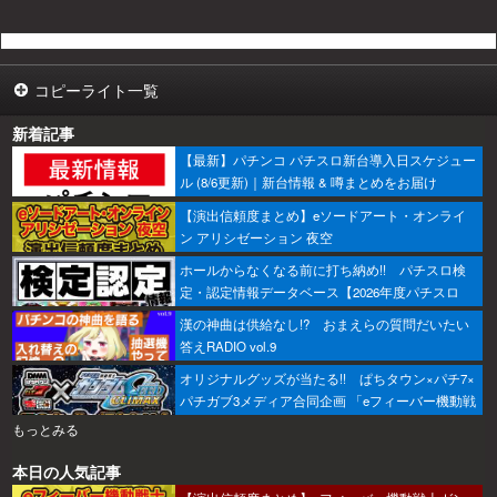
コピーライト一覧
新着記事
【最新】パチンコ パチスロ新台導入日スケジュー
ル (8/6更新)｜新台情報 & 噂まとめをお届け
【演出信頼度まとめ】eソードアート・オンライ
ン アリシゼーション 夜空
ホールからなくなる前に打ち納め!! パチスロ検
定・認定情報データベース【2026年度パチスロ
版】
漢の神曲は供給なし!? おまえらの質問だいたい
答えRADIO vol.9
オリジナルグッズが当たる!! ぱちタウン×パチ7×
パチガブ3メディア合同企画 「eフィーバー機動戦
士ガンダムSEED クライマックスをこのホールで
もっとみる
打ちたい！」キャンペーン開催
本日の人気記事