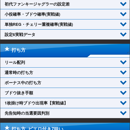
初代ファンキージャグラーの設定差
小役確率・ブドウ確率(実戦値)
単独REG・チェリー重複確率(実戦値)
設定6実戦データ
打ち方
リール配列
通常時の打ち方
ボーナス中の打ち方
ブドウ抜き手順
1枚掛け時ブドウ出現率【実戦値】
先告知時の当選要因判別
打ち方_ピエロ付き7狙い