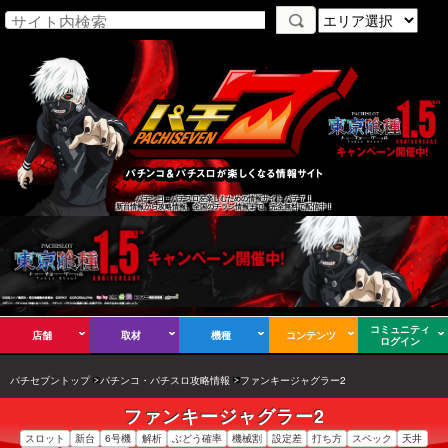
パチンコ・パチスロを楽しむための情報サイト パチ７！
新台情報から攻略情報、全国のチラシ情報まで、完全無料で配信中！
コミュニティ
店舗
取材
機種
コンテンツ
ログイン
パチセブントップ
パチンコ・パチスロ攻略情報
ファンキージャグラー2
ファンキージャグラー2
スロット
新台
6号機
解析
ぶどう確率
機械割
設定差
打ち方
スペック
天井