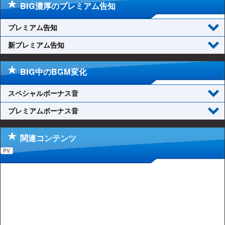
BIG濃厚のプレミアム告知
プレミアム告知
新プレミアム告知
BIG中のBGM変化
スペシャルボーナス音
プレミアムボーナス音
関連コンテンツ
PV