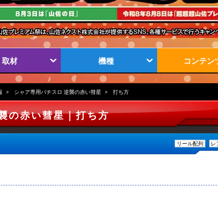
取材
機種
コンテン
報
シャア専用パチスロ 逆襲の赤い彗星
打ち方
逆襲の赤い彗星｜打ち方
リール配列
レ