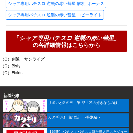
シャア専用パチスロ 逆襲の赤い彗星 解析_ボーナス
シャア専用パチスロ 逆襲の赤い彗星 コピーライト
「
シャア専用パチスロ 逆襲の赤い彗星
」
の各詳細情報はこちらから
（C）創通・サンライズ
（C）Bisty
（C）Fields
新着記事
リボンと銀の玉 第1話「私の好きなものは」
カタギリQ 第12話 〜特別編〜
【最新】パチンコ パチスロ新台導入日スケジュー