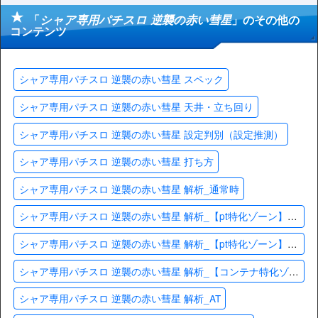
「
シャア専用パチスロ 逆襲の赤い彗星
」のその他の
コンテンツ
シャア専用パチスロ 逆襲の赤い彗星 スペック
シャア専用パチスロ 逆襲の赤い彗星 天井・立ち回り
シャア専用パチスロ 逆襲の赤い彗星 設定判別（設定推測）
シャア専用パチスロ 逆襲の赤い彗星 打ち方
シャア専用パチスロ 逆襲の赤い彗星 解析_通常時
シャア専用パチスロ 逆襲の赤い彗星 解析_【pt特化ゾーン】潜入ミッション
シャア専用パチスロ 逆襲の赤い彗星 解析_【pt特化ゾーン】レッドゾーン
シャア専用パチスロ 逆襲の赤い彗星 解析_【コンテナ特化ゾーン】赤い彗星ゾーン
シャア専用パチスロ 逆襲の赤い彗星 解析_AT