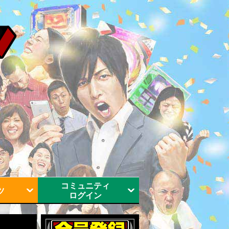
コミュニティ
ツ
ログイン