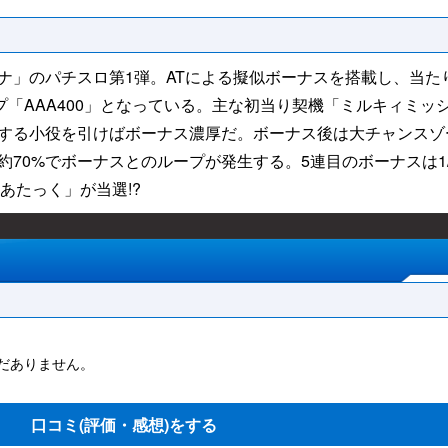
ナ」のパチスロ第1弾。ATによる擬似ボーナスを搭載し、当た
「AAA400」となっている。主な初当り契機「ミルキィミッ
する小役を引けばボーナス濃厚だ。ボーナス後は大チャンスゾ
70%でボーナスとのループが発生する。5連目のボーナスは1/
ぃあたっく」が当選!?
まだありません。
口コミ(評価・感想)をする