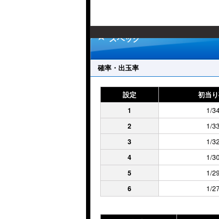
スペック
確率・出玉率
設定
初当り
1/3
1
1/3
2
1/3
3
1/3
4
1/2
5
1/2
6