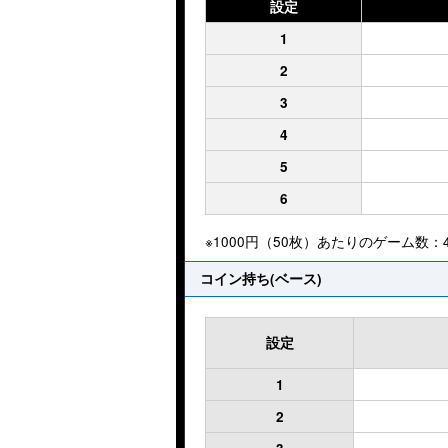
設定
1
2
3
4
5
6
※1000円（50枚）あたりのゲーム数：42
コイン持ち(ベース)
設定
1
2