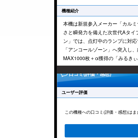
機種紹介
本機は新規参入メーカー「カルミ
さと瞬発力を備えた次世代Aタイプ
ン」では、点灯中のランプに対応
「アンコールゾーン」へ突入し、約
MAX1000枚＋α獲得の「みるき
口コミ(評価・感想)
ユーザー評価
この機種への口コミ(評価・感想)は