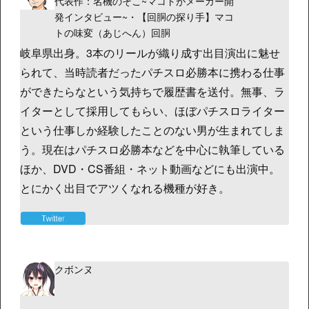
代表作：名機のそこ~マコトがメーカー開
発インタビュー~・【回胴の探り手】マコ
トの味変（あじへん）回胴
岐阜県出身。3本のリールが織り成す出目演出に魅せ
られて、当時読者だったパチスロ必勝本に携わる仕事
ができたらなという気持ちで履歴書を送付。無事、ラ
イターとして採用してもらい、ほぼパチスロライター
という仕事しか経験したことのない男が生まれてしま
う。現在はパチスロ必勝本などを中心に執筆している
ほか、DVD・CS番組・ネット動画などにも出演中。
とにかく出目でアツくなれる機種が好き。
クボンヌ