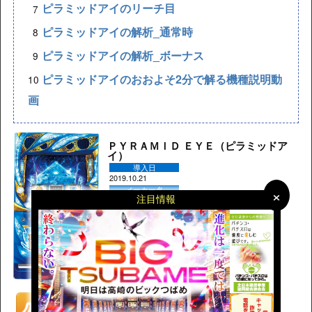
ピラミッドアイのリーチ目
ピラミッドアイの解析_通常時
ピラミッドアイの解析_ボーナス
ピラミッドアイのおおよそ2分で解る機種説明動
画
ＰＹＲＡＭＩＤ ＥＹＥ（ピラミッドア
イ）
導入日
2019.10.21
×
×
メーカー名
注目情報
大都技研
タイプ
ノーマル
天井Ｇ数
天井機能ナシ
口コミ・評価
0.00
（0 件）