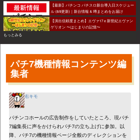
【最新】パチンコ パチスロ新台導入日スケジュー
ル (8/8更新)｜新台情報 & 噂まとめをお届け
【演出信頼度まとめ】エヴァ17ｅ新世紀エヴァン
ゲリオン 〜はじまりの記憶〜
もっとみる
パチ7機種情報コンテンツ編
集者
右キモ
パチンコホールの広告制作をしていたところ、現パチ
7編集長に声をかけられパチ7の立ち上げに参加。以
降、パチ7の機種情報ページ全般のディレクションを