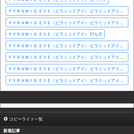
ＰＹＲＡＭＩＤ ＥＹＥ（ピラミッドアイ） ピラミッドアイの天井・立ち回り
ＰＹＲＡＭＩＤ ＥＹＥ（ピラミッドアイ） ピラミッドアイの設定判別（設定推測）
ＰＹＲＡＭＩＤ ＥＹＥ（ピラミッドアイ） 打ち方
ＰＹＲＡＭＩＤ ＥＹＥ（ピラミッドアイ） ピラミッドアイのリーチ目
ＰＹＲＡＭＩＤ ＥＹＥ（ピラミッドアイ） ピラミッドアイの解析_通常時
ＰＹＲＡＭＩＤ ＥＹＥ（ピラミッドアイ） ピラミッドアイの解析_ボーナス
ＰＹＲＡＭＩＤ ＥＹＥ（ピラミッドアイ） ピラミッドアイのおおよそ2分で解る機種説明動画
コピーライト一覧
新着記事