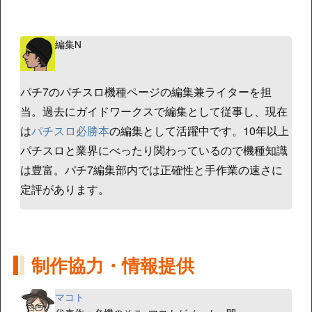
編集N
パチ7のパチスロ機種ページの編集兼ライターを担
当。過去にガイドワークスで編集として従事し、現在
は
パチスロ必勝本
の編集として活躍中です。10年以上
パチスロと業界にべったり関わっているので機種知識
は豊富。パチ7編集部内では正確性と手作業の速さに
定評があります。
制作協力・情報提供
マコト