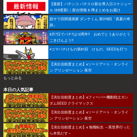
【最新】パチンコ パチスロ新台導入日スケジュー
ル (8/8更新)｜新台情報 & 噂まとめをお届け
脱サラ回胴漫画家 ダンナくん 第378回「真夏の奇
跡」
8月7日でパチ7は12周年!! おめでとうありがとう
ごきげんよう!!
4コマパチけもの第81回 けもの、SEEDを打つ
【演出信頼度まとめ】eソードアート・オンライ
ン アリシゼーション 夜空
もっとみる
本日の人気記事
【演出信頼度まとめ】eフィーバー機動戦士ガン
ダムSEED クライマックス
【演出信頼度まとめ】eソードアート・オンライ
ン アリシゼーション 夜空
【演出信頼度まとめ】e 無職転生 ～異世界行った
ら本気だす～