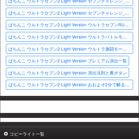
ぱちんこ ウルトラセブン2 Light Version セブンチャレンジ_概要
ぱちんこ ウルトラセブン2 Light Version セブンチャレンジ_演出
ぱちんこ ウルトラセブン2 Light Version ウルトラセブンRUSH_概要
ぱちんこ ウルトラセブン2 Light Version ウルトラバトルモード_演出
ぱちんこ ウルトラセブン2 Light Version ウルトラ激闘モード_演出
ぱちんこ ウルトラセブン2 Light Version プレミアム演出一覧
ぱちんこ ウルトラセブン2 Light Version 演出法則と裏ボタン
ぱちんこ ウルトラセブン2 Light Version おおよそ2分で解る機種説明動画
コピーライト一覧