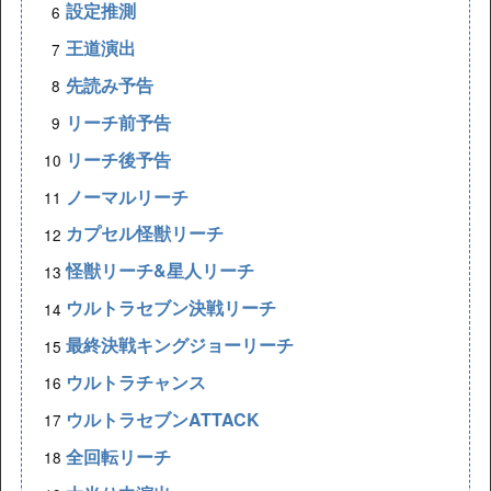
設定推測
王道演出
先読み予告
リーチ前予告
リーチ後予告
ノーマルリーチ
カプセル怪獣リーチ
怪獣リーチ&星人リーチ
ウルトラセブン決戦リーチ
最終決戦キングジョーリーチ
ウルトラチャンス
ウルトラセブンATTACK
全回転リーチ