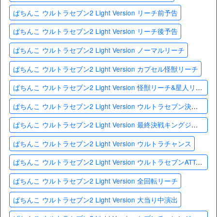
ぱちんこ ウルトラセブン2 Light Version リーチ前予告
ぱちんこ ウルトラセブン2 Light Version リーチ後予告
ぱちんこ ウルトラセブン2 Light Version ノーマルリーチ
ぱちんこ ウルトラセブン2 Light Version カプセル怪獣リーチ
ぱちんこ ウルトラセブン2 Light Version 怪獣リーチ&星人リーチ
ぱちんこ ウルトラセブン2 Light Version ウルトラセブン決戦リーチ
ぱちんこ ウルトラセブン2 Light Version 最終決戦キングジョーリーチ
ぱちんこ ウルトラセブン2 Light Version ウルトラチャンス
ぱちんこ ウルトラセブン2 Light Version ウルトラセブンATTACK
ぱちんこ ウルトラセブン2 Light Version 全回転リーチ
ぱちんこ ウルトラセブン2 Light Version 大当り中演出