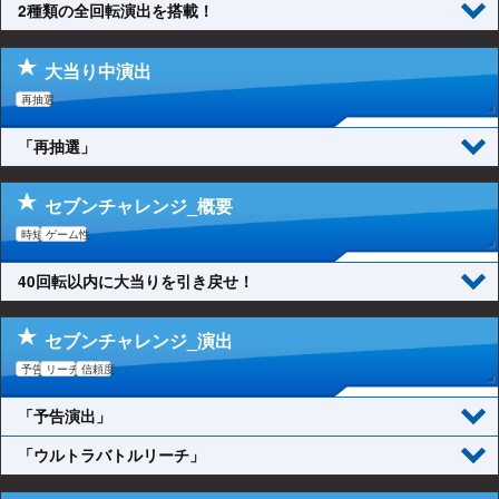
2種類の全回転演出を搭載！
大当り中演出
再抽選
「再抽選」
セブンチャレンジ_概要
時短
ゲーム性
40回転以内に大当りを引き戻せ！
セブンチャレンジ_演出
予告
リーチ
信頼度
「予告演出」
「ウルトラバトルリーチ」