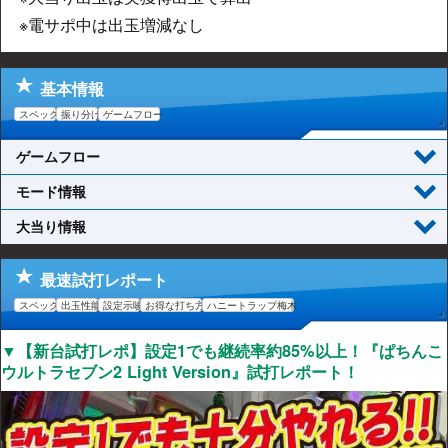
※電サポ中は出玉増減なし
基本情報
スペック
振り分け
ゲームフロー
ゲームフロー
モード情報
大当り情報
最速試打レポート
スペック
出玉性能
設定示唆
お得な打ち方
ハニートラップ梅木
▼【新台試打レポ】設定1でも継続率約85%以上！『ぱちんこ
ウルトラセブン2 Light Version』試打レポート！