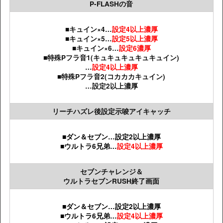
P-FLASHの音
■キュイン×4…
設定4以上濃厚
■キュイン×5
…
設定5以上濃厚
■キュイン×6
…
設定6濃厚
■特殊Pフラ音1(キュキュキュキュキュイン)
…
設定4以上濃厚
■特殊Pフラ音2(コカカカキュイン)
…
設定2以上濃厚
リーチハズレ後設定示唆アイキャッチ
■ダン＆セブン…設定2以上濃厚
■ウルトラ6兄弟
…
設定4以上濃厚
セブンチャレンジ＆
ウルトラセブンRUSH終了画面
■ダン＆セブン…設定2以上濃厚
■ウルトラ6兄弟
…
設定4以上濃厚