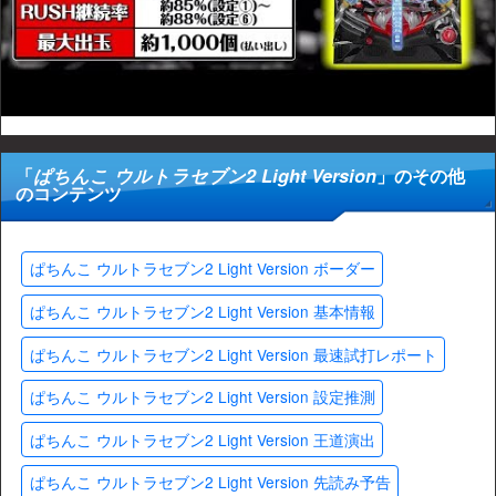
「
ぱちんこ ウルトラセブン2 Light Version
」のその他
のコンテンツ
ぱちんこ ウルトラセブン2 Light Version ボーダー
ぱちんこ ウルトラセブン2 Light Version 基本情報
ぱちんこ ウルトラセブン2 Light Version 最速試打レポート
ぱちんこ ウルトラセブン2 Light Version 設定推測
ぱちんこ ウルトラセブン2 Light Version 王道演出
ぱちんこ ウルトラセブン2 Light Version 先読み予告