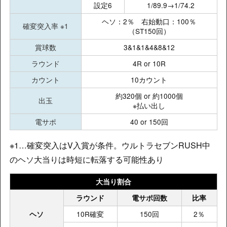
設定6
1/89.9→1/74.2
ヘソ：2％ 右始動口：100％
確変突入率 ※1
（ST150回）
賞球数
3&1&1&4&8&12
ラウンド
4R or 10R
カウント
10カウント
約320個 or 約1000個
出玉
※払い出し
電サポ
40 or 150回
※1…確変突入はV入賞が条件。ウルトラセブンRUSH中
のヘソ大当りは時短に転落する可能性あり
大当り割合
ラウンド
電サポ回数
比率
10R確変
150回
2％
ヘソ