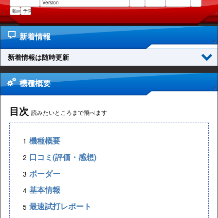
Version
動画
予告
新着情報
新着情報は随時更新
機種概要
目次
読みたいところまで飛べます
機種概要
口コミ(評価・感想)
ボーダー
基本情報
最速試打レポート