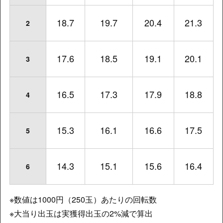
18.7
19.7
20.4
21.3
2
17.6
18.5
19.1
20.1
3
16.5
17.3
17.9
18.8
4
15.3
16.1
16.6
17.5
5
14.3
15.1
15.6
16.4
6
※数値は1000円（250玉）あたりの回転数
※大当り出玉は実獲得出玉の2%減で算出