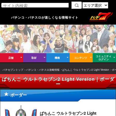
パチンコ・パチスロが楽しくなる情報サイト
コミュニティ
店舗
取材
機種
コンテンツ
ログイン
パチセブントップ
パチンコ・パチスロ攻略情報
ぱちんこ ウルトラセブン2 Light Version
ボ
ぱちんこ ウルトラセブン2 Light Version｜ボーダ
ー
ボーダー
ぱちんこ ウルトラセブン2 Light