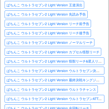
ぱちんこ ウルトラセブン2 Light Version 王道演出
ぱちんこ ウルトラセブン2 Light Version 先読み予告
ぱちんこ ウルトラセブン2 Light Version リーチ前予告
ぱちんこ ウルトラセブン2 Light Version リーチ後予告
ぱちんこ ウルトラセブン2 Light Version ノーマルリーチ
ぱちんこ ウルトラセブン2 Light Version カプセル怪獣リーチ
ぱちんこ ウルトラセブン2 Light Version 怪獣リーチ&星人リーチ
ぱちんこ ウルトラセブン2 Light Version ウルトラセブン決戦リーチ
ぱちんこ ウルトラセブン2 Light Version 最終決戦キングジョーリーチ
ぱちんこ ウルトラセブン2 Light Version ウルトラチャンス
ぱちんこ ウルトラセブン2 Light Version ウルトラセブンATTACK
ぱちんこ ウルトラセブン2 Light Version 全回転リーチ