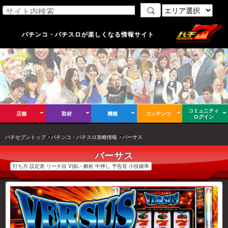
パチンコ・パチスロが楽しくなる情報サイト
コミュニティ
店舗
取材
機種
コンテンツ
ログイン
パチセブントップ
パチンコ・パチスロ攻略情報
バーサス
バーサス
打ち方 設定差 リーチ目 V揃い 解析 中押し 予告音 小役確率