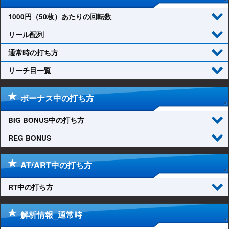
1000円（50枚）あたりの回転数
リール配列
通常時の打ち方
リーチ目一覧
ボーナス中の打ち方
BIG BONUS中の打ち方
REG BONUS
AT/ART中の打ち方
RT中の打ち方
解析情報_通常時