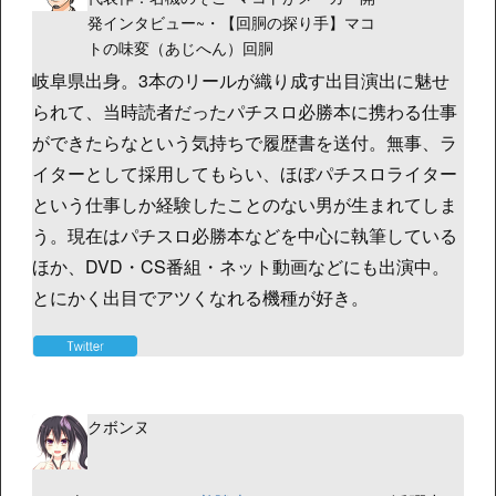
発インタビュー~・【回胴の探り手】マコ
トの味変（あじへん）回胴
岐阜県出身。3本のリールが織り成す出目演出に魅せ
られて、当時読者だったパチスロ必勝本に携わる仕事
ができたらなという気持ちで履歴書を送付。無事、ラ
イターとして採用してもらい、ほぼパチスロライター
という仕事しか経験したことのない男が生まれてしま
う。現在はパチスロ必勝本などを中心に執筆している
ほか、DVD・CS番組・ネット動画などにも出演中。
とにかく出目でアツくなれる機種が好き。
クボンヌ