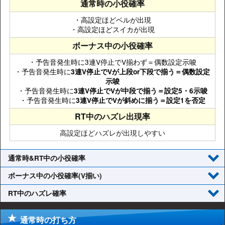
通常時の小役確率
・高設定ほどベルが出現
・高設定ほどスイカが出現
ボーナス中の小役確率
・予告音発生時に3連V停止でV揃わず＝偶数設定示唆
・予告音発生時に
3連V停止でVが上段or下段で揃う＝偶数設定
示唆
・予告音発生時に
3連V停止でVが中段で揃う＝設定5・6示唆
・予告音発生時に
3連V停止でVが斜めに揃う＝設定1を否定
RT中のハズレ出現率
高設定ほどハズレが出現しやすい
通常時&RT中の小役確率
ボーナス中の小役確率(V揃い)
RT中のハズレ確率
通常時の打ち方