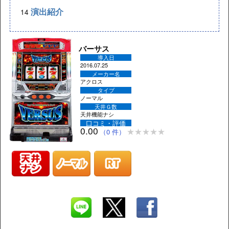
演出紹介
バーサス
導入日
2016.07.25
メーカー名
アクロス
タイプ
ノーマル
天井Ｇ数
天井機能ナシ
口コミ・評価
0.00
（0 件）