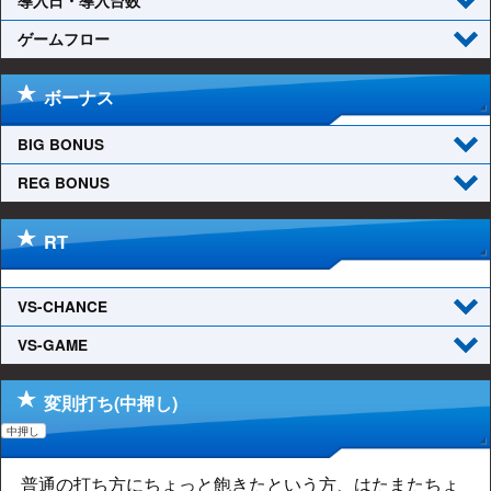
導入日・導入台数
ゲームフロー
ボーナス
BIG BONUS
REG BONUS
RT
VS-CHANCE
VS-GAME
変則打ち(中押し)
中押し
普通の打ち方にちょっと飽きたという方、はたまたちょ