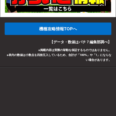
機種攻略情報TOPへ
【データ・数値はパチ７編集部調べ】
※掲載内容は実際の挙動を保証するものではありません。
※表内の数値は小数点を四捨五入しているため、合計が「100%」や「1」にならな
い場合があります。