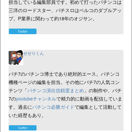
担当している編集部員です。初めて打ったパチンコは
三洋のロードスター、パチスロはベルコのダブルアッ
プ。P業界に関わって約18年のオジサン。
せせりくん
パチ7のパチンコ博士であり絶対的エース。パチンコ
機種ページの編集を担当。その他にパチ7の人気コン
テンツ「
パチンコ演出信頼度まとめ
」の制作や、パチ
7の
youtubeチャンネル
で精力的に動画を配信していま
す。過去に
パチンコ必勝ガイド
で編集として活動して
いた経歴もあり。