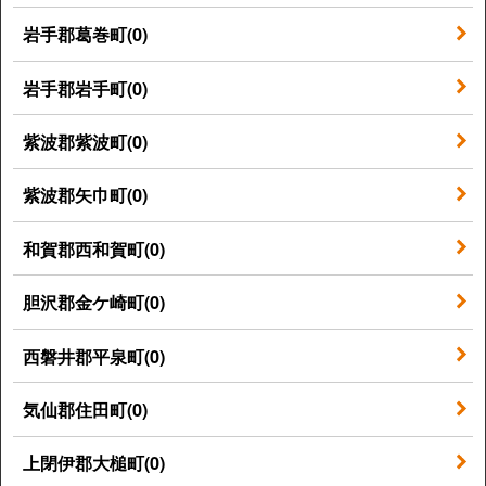
岩手郡葛巻町(0)
岩手郡岩手町(0)
紫波郡紫波町(0)
紫波郡矢巾町(0)
和賀郡西和賀町(0)
胆沢郡金ケ崎町(0)
西磐井郡平泉町(0)
気仙郡住田町(0)
上閉伊郡大槌町(0)