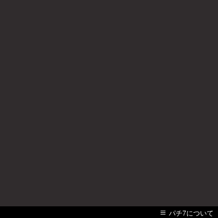
パチ7について