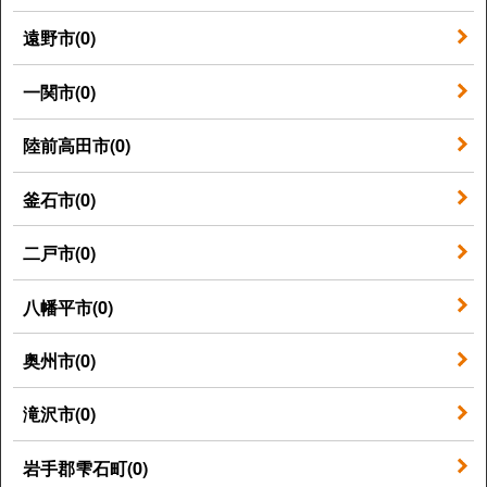
遠野市(0)
一関市(0)
陸前高田市(0)
釜石市(0)
二戸市(0)
八幡平市(0)
奥州市(0)
滝沢市(0)
岩手郡雫石町(0)