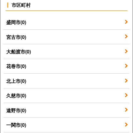
市区町村
盛岡市(0)
宮古市(0)
大船渡市(0)
花巻市(0)
北上市(0)
久慈市(0)
遠野市(0)
一関市(0)