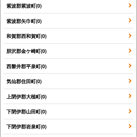
紫波郡紫波町(0)
紫波郡矢巾町(0)
和賀郡西和賀町(0)
胆沢郡金ケ崎町(0)
西磐井郡平泉町(0)
気仙郡住田町(0)
上閉伊郡大槌町(0)
下閉伊郡山田町(0)
下閉伊郡岩泉町(0)