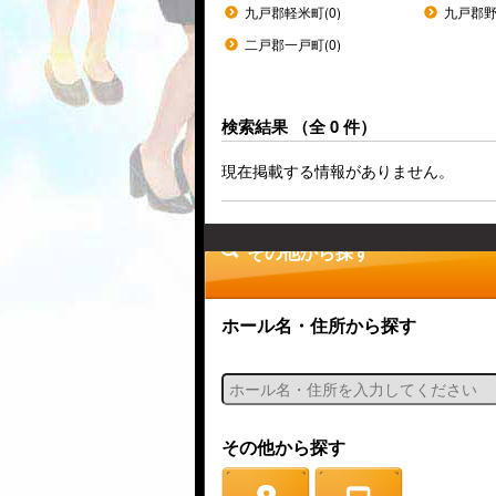
九戸郡軽米町(0)
九戸郡野
二戸郡一戸町(0)
検索結果 （全 0 件）
現在掲載する情報がありません。
その他から探す
ホール名・住所から探す
その他から探す