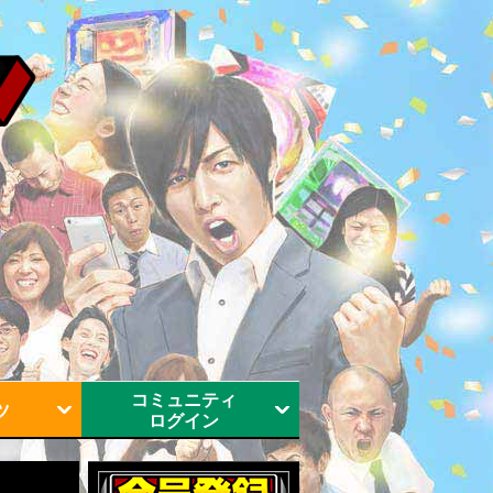
コミュニティ
ツ
ログイン