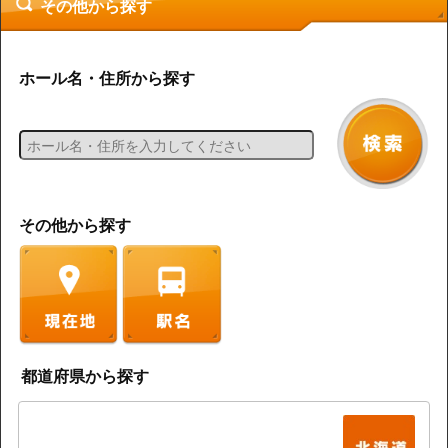
その他から探す
ホール名・住所から探す
その他から探す
都道府県から探す