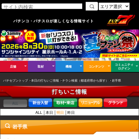
パチンコ・パチスロが楽しくなる情報サイト
コミュニティ
店舗
取材
機種
コンテンツ
ログイン
パチセブントップ
本日の打ちいこ情報
チラシ検索（都道府県から探す）
岩手県
打ちいこ情報
ALL
本日
明日
昨日
岩手県