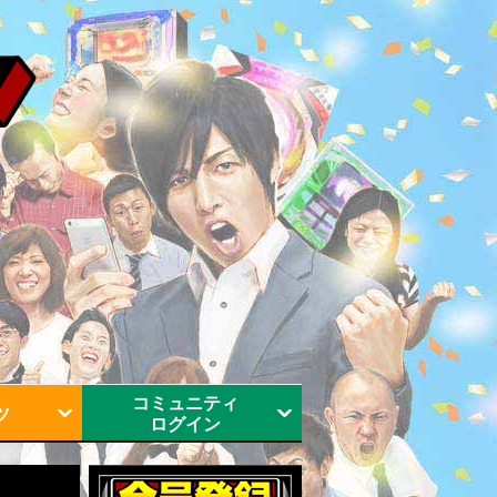
コミュニティ
ツ
ログイン