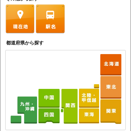
都道府県から探す