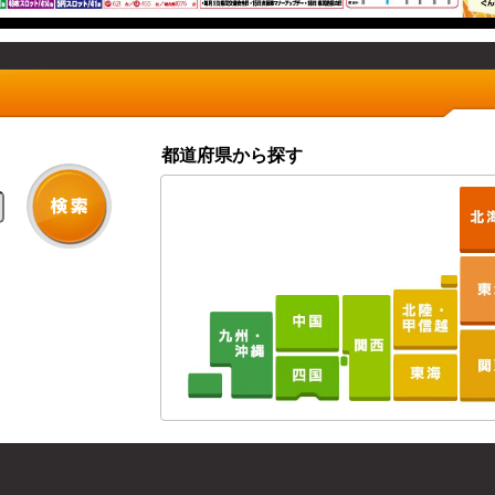
都道府県から探す