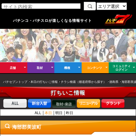
パチンコ・パチスロが楽しくなる情報サイト
コミュニティ
店舗
取材
機種
コンテンツ
ログイン
パチセブントップ
本日の打ちいこ情報
チラシ検索（都道府県から探す）
徳島県
海部郡美
打ちいこ情報
ALL
本日
明日
昨日
海部郡美波町