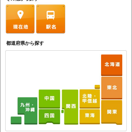
都道府県から探す