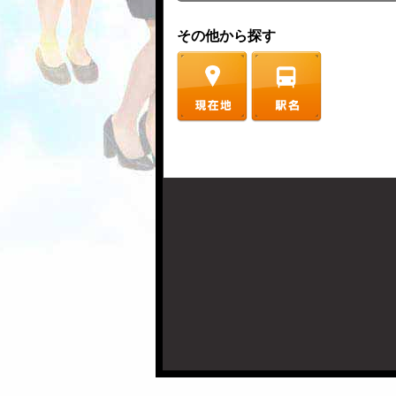
その他から探す