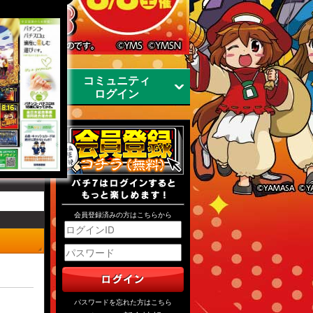
コミュニティ
ツ
ログイン
会員登録済みの方はこちらから
パスワードを忘れた方はこちら