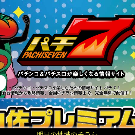
パチンコ・パチスロを楽しむための情報サイト パチ７！
新台情報から攻略情報、全国のチラシ情報まで、完全無料で配信中！
明日の地域のチラシ