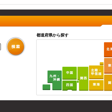
都道府県から探す