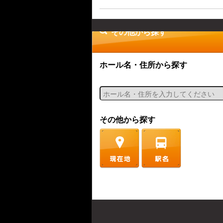
その他から探す
ホール名・住所から探す
その他から探す