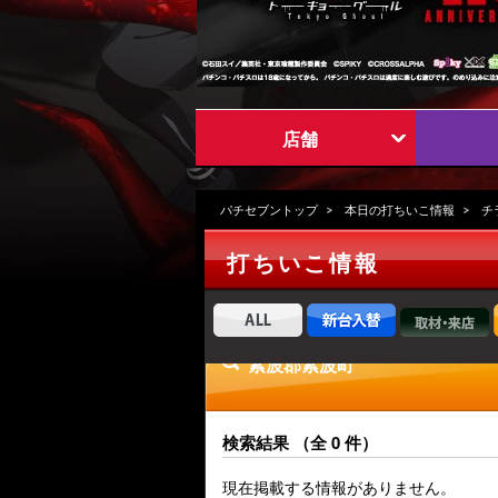
店舗
パチセブントップ
本日の打ちいこ情報
チ
打ちいこ情報
紫波郡紫波町
検索結果 （全 0 件）
現在掲載する情報がありません。