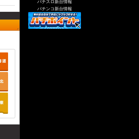
パチスロ新台情報
パチンコ新台情報