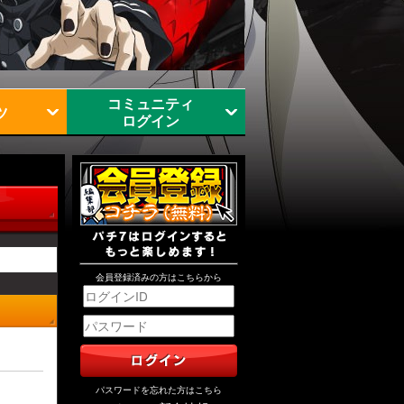
コミュニティ
ツ
ログイン
会員登録済みの方はこちらから
パスワードを忘れた方はこちら