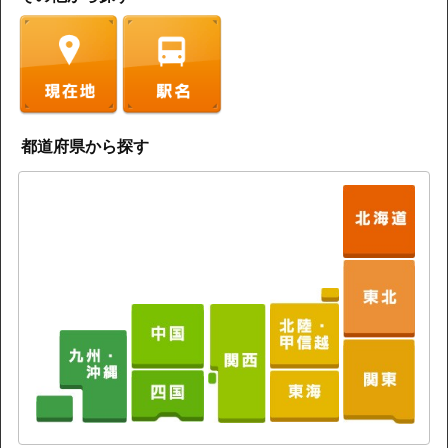
都道府県から探す