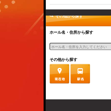
その他から探す
ホール名・住所から探す
その他から探す