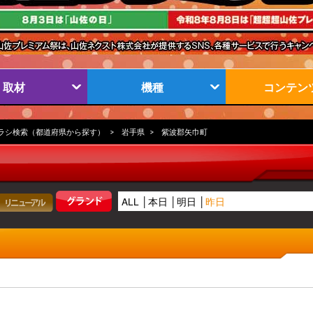
取材
機種
コンテン
ラシ検索（都道府県から探す）
岩手県
紫波郡矢巾町
ALL
本日
明日
昨日