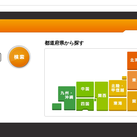
都道府県から探す