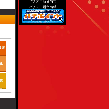
パチスロ新台情報
パチンコ新台情報