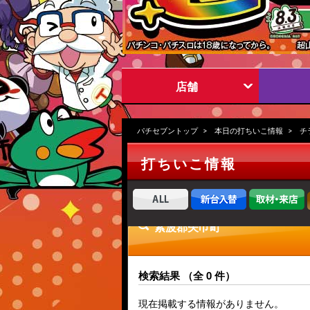
店舗
パチセブントップ
本日の打ちいこ情報
チ
打ちいこ情報
紫波郡矢巾町
検索結果 （全 0 件）
現在掲載する情報がありません。