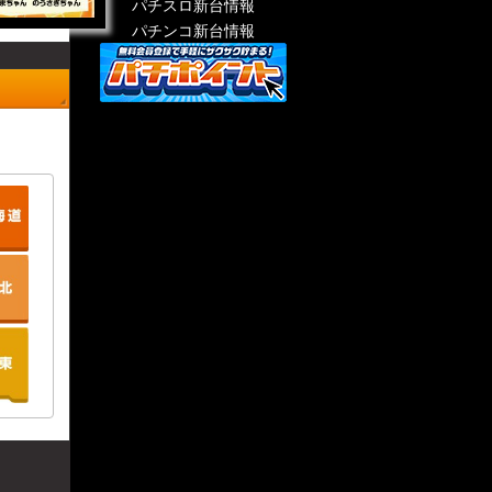
パチスロ新台情報
パチンコ新台情報