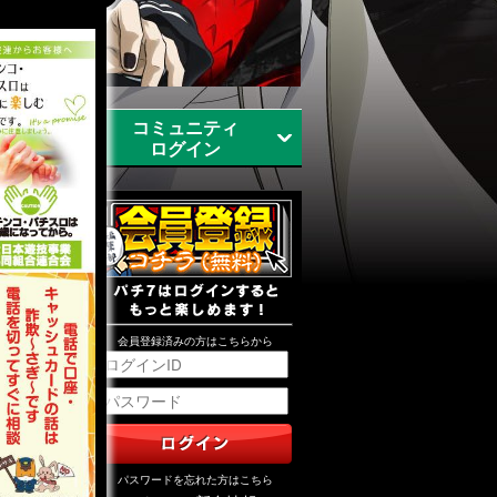
コミュニティ
ツ
ログイン
会員登録済みの方はこちらから
パスワードを忘れた方はこちら