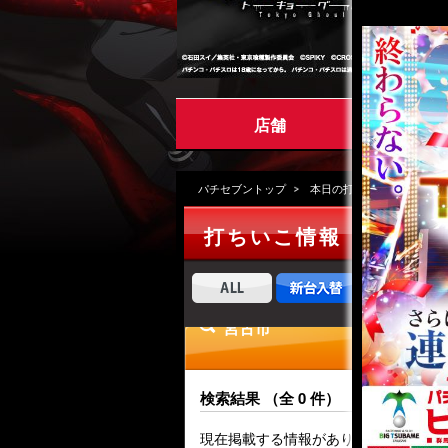
店舗
パチセブントップ
本日の打ちいこ情報
チ
打ちいこ情報
宮古市
検索結果 （全 0 件）
現在掲載する情報がありません。