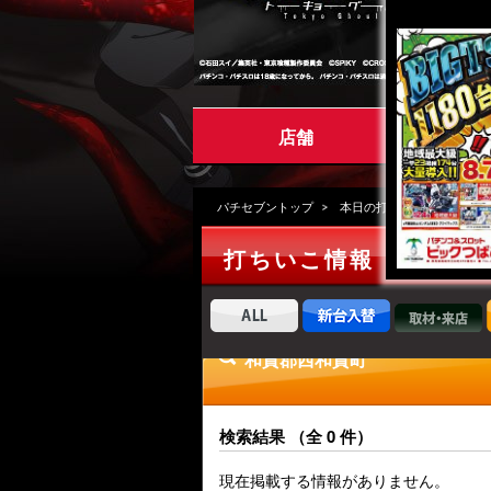
店舗
パチセブントップ
本日の打ちいこ情報
チ
打ちいこ情報
和賀郡西和賀町
検索結果 （全 0 件）
現在掲載する情報がありません。