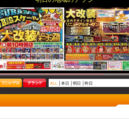
取材
機種
コンテン
ラシ検索（都道府県から探す）
岩手県
和賀郡西和賀町
ALL
本日
明日
昨日