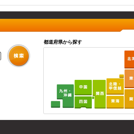
都道府県から探す