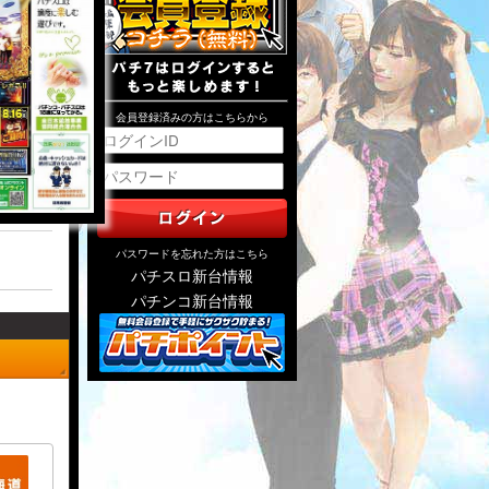
会員登録済みの方はこちらから
パスワードを忘れた方はこちら
パチスロ新台情報
パチンコ新台情報