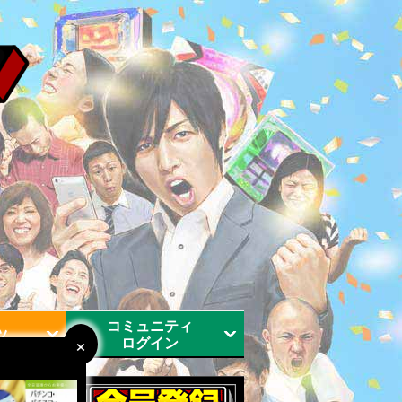
コミュニティ
ツ
×
×
ログイン