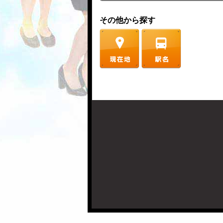
その他から探す