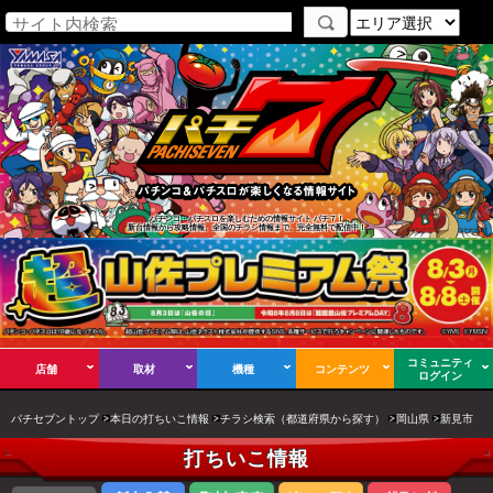
パチンコ・パチスロを楽しむための情報サイト パチ７！
新台情報から攻略情報、全国のチラシ情報まで、完全無料で配信中！
コミュニティ
店舗
取材
機種
コンテンツ
ログイン
パチセブントップ
本日の打ちいこ情報
チラシ検索（都道府県から探す）
岡山県
新見市
打ちいこ情報