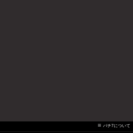
パチ7について