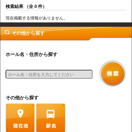
検索結果 （全 0 件）
現在掲載する情報がありません。
その他から探す
ホール名・住所から探す
その他から探す