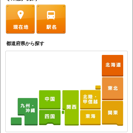
都道府県から探す