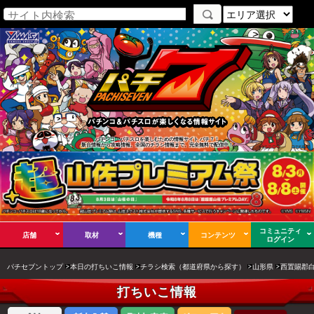
パチンコ・パチスロを楽しむための情報サイト パチ７！
新台情報から攻略情報、全国のチラシ情報まで、完全無料で配信中！
コミュニティ
店舗
取材
機種
コンテンツ
ログイン
パチセブントップ
本日の打ちいこ情報
チラシ検索（都道府県から探す）
山形県
西置賜郡
打ちいこ情報