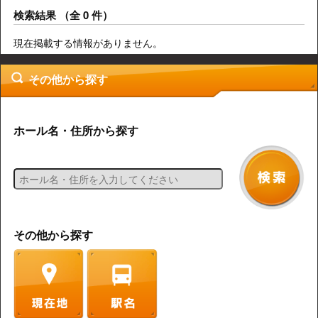
検索結果 （全 0 件）
現在掲載する情報がありません。
その他から探す
ホール名・住所から探す
その他から探す