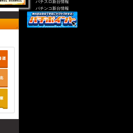
パチスロ新台情報
パチンコ新台情報