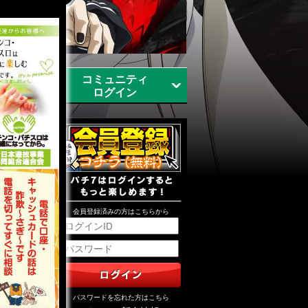
コミュニティ
ツ
ログイン
会員登録済みの方はこちらから
パスワードを忘れた方はこちら