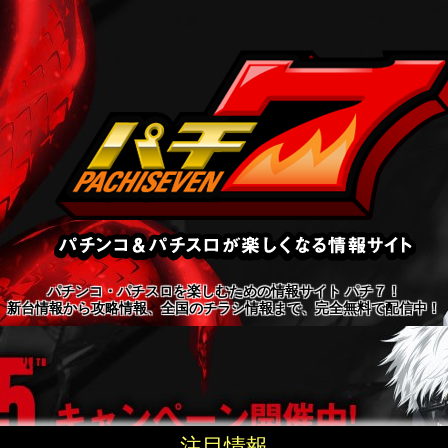
パチンコ・パチスロを楽しむための情報サイト パチ７！
新台情報から攻略情報、全国のチラシ情報まで、完全無料で配信中！
注目情報