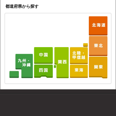
都道府県から探す