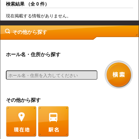
検索結果 （全 0 件）
現在掲載する情報がありません。
その他から探す
ホール名・住所から探す
その他から探す