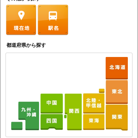
都道府県から探す