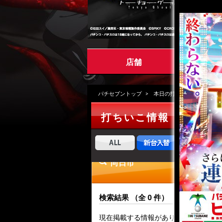
店舗
パチセブントップ
本日の打ちいこ情報
チ
打ちいこ情報
向日市
検索結果 （全 0 件）
現在掲載する情報がありません。