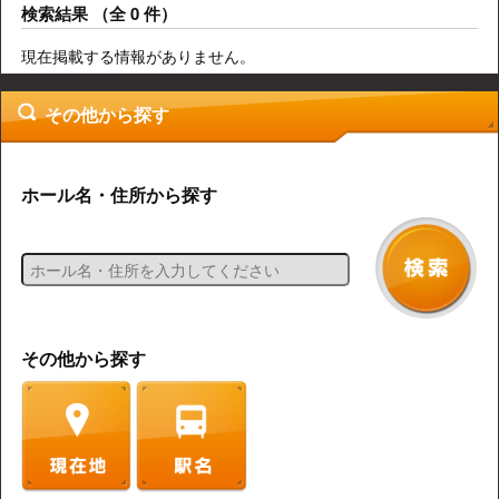
検索結果 （全 0 件）
現在掲載する情報がありません。
その他から探す
ホール名・住所から探す
その他から探す