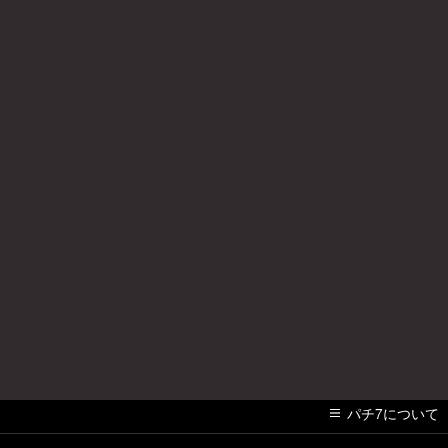
パチ7について