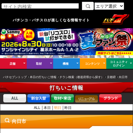
パチンコ・パチスロが楽しくなる情報サイト
コミュニティ
店舗
取材
機種
コンテンツ
ログイン
パチセブントップ
本日の打ちいこ情報
チラシ検索（都道府県から探す）
京都府
向日市
打ちいこ情報
ALL
本日
明日
昨日
向日市