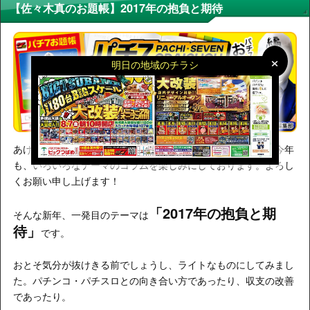
【佐々木真のお題帳】2017年の抱負と期待
×
×
明日の地域のチラシ
あけましておめでとうございます。佐々木真でございます。今年
も、いろいろなテーマのコラムを楽しみにしております。よろし
くお願い申し上げます！
「2017年の抱負と期
そんな新年、一発目のテーマは
待」
です。
おとそ気分が抜けきる前でしょうし、ライトなものにしてみまし
た。パチンコ・パチスロとの向き合い方であったり、収支の改善
であったり。