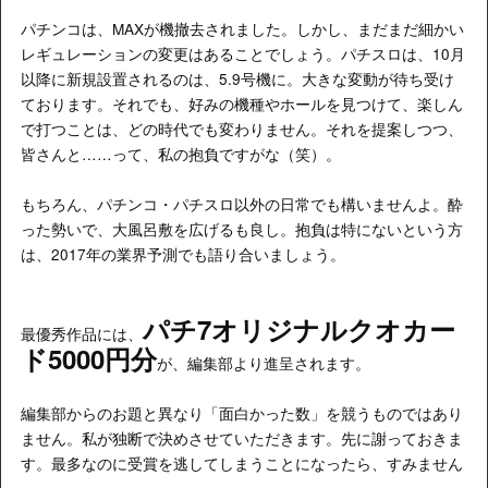
パチンコは、MAXが機撤去されました。しかし、まだまだ細かい
レギュレーションの変更はあることでしょう。パチスロは、10月
以降に新規設置されるのは、5.9号機に。大きな変動が待ち受け
ております。それでも、好みの機種やホールを見つけて、楽しん
で打つことは、どの時代でも変わりません。それを提案しつつ、
皆さんと……って、私の抱負ですがな（笑）。
もちろん、パチンコ・パチスロ以外の日常でも構いませんよ。酔
った勢いで、大風呂敷を広げるも良し。抱負は特にないという方
は、2017年の業界予測でも語り合いましょう。
パチ7オリジナルクオカー
最優秀作品には、
ド5000円分
が、編集部より進呈されます。
編集部からのお題と異なり「面白かった数」を競うものではあり
ません。私が独断で決めさせていただきます。先に謝っておきま
す。最多なのに受賞を逃してしまうことになったら、すみません