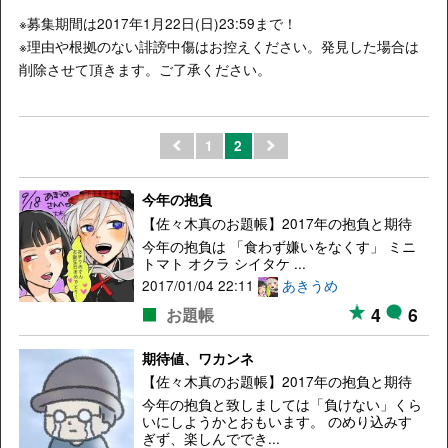
※募集期間は2017年1月22日(日)23:59まで！
※理由や根拠のない誹謗中傷はお控えください。発見した場合は
削除させて頂きます。ご了承ください。
1
2
今年の抱負
【佐々木真のお題帳】2017年の抱負と期待
今年の抱負は 「食わず嫌いをなくす」 ミニ
トマト オクラ シイタケ ...
2017/01/04 22:11
あきうめ
4
6
お題帳
期待値、ワカンネ
【佐々木真のお題帳】2017年の抱負と期待
今年の抱負と致しましては「負けない」くら
いにしようかとおもいます。 のめり込みす
ぎず、楽しんででき...