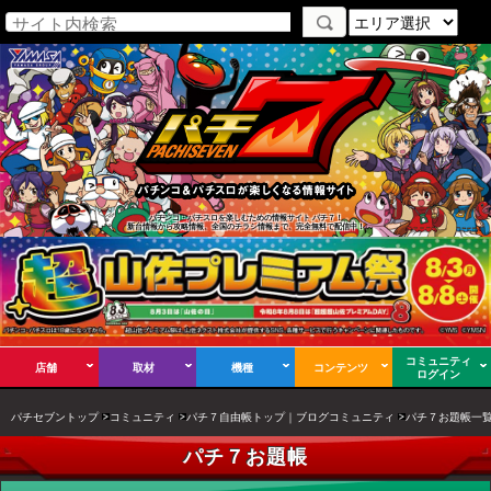
パチンコ・パチスロを楽しむための情報サイト パチ７！
新台情報から攻略情報、全国のチラシ情報まで、完全無料で配信中！
コミュニティ
店舗
取材
機種
コンテンツ
ログイン
パチセブントップ
コミュニティ
パチ７自由帳トップ｜ブログコミュニティ
パチ７お題帳一
パチ７お題帳