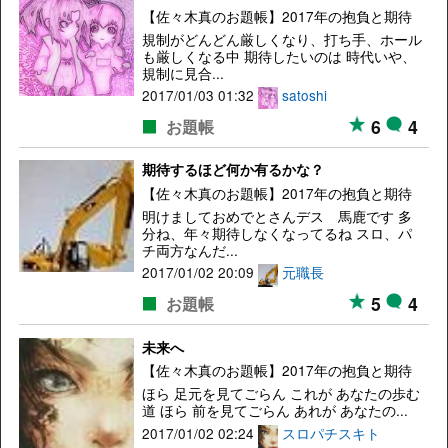
【佐々木真のお題帳】2017年の抱負と期待
規制がどんどん厳しくなり、打ち手、ホール
も厳しくなる中 期待したいのは 時代いや、
規制に見合...
2017/01/03 01:32
satoshi
6
4
お題帳
期待するほど何か有るかな？
【佐々木真のお題帳】2017年の抱負と期待
明けましておめでとさんデス 馬鹿です 多
分ね、年々期待しなくなってるね スロ、パ
チ両方なんだ...
2017/01/02 20:09
元職長
5
4
お題帳
未来へ
【佐々木真のお題帳】2017年の抱負と期待
ほら 足元を見てごらん これが あなたの歩む
道 ほら 前を見てごらん あれが あなたの...
2017/01/02 02:24
スロパチスキト