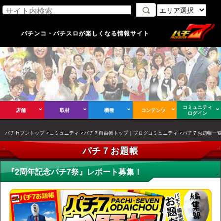
パチンコ・パチスロが楽しくなる情報サイト
コミュニティ
店舗
取材
機種
コンテンツ
ログイン
パチセブントップ
コミュニティ
パチ７自由帳トップ｜ブログコミュニティ
パチ７お題帳一
パチ７お題帳
『2周年記念パチ7祭』レポート募集！