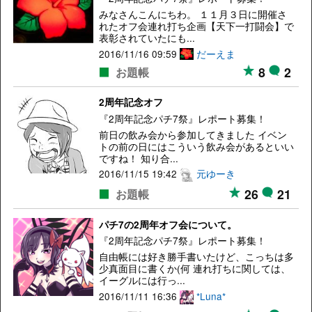
みなさんこんにちわ。 １１月３日に開催さ
れたオフ会連れ打ち企画【天下一打闘会】で
表彰されていたにも...
2016/11/16 09:59
だーえま
8
2
お題帳
2周年記念オフ
『2周年記念パチ7祭』レポート募集！
前日の飲み会から参加してきました イベン
トの前の日にはこういう飲み会があるといい
ですね！ 知り合...
2016/11/15 19:42
元ゆーき
26
21
お題帳
パチ7の2周年オフ会について。
『2周年記念パチ7祭』レポート募集！
自由帳には好き勝手書いたけど、こっちは多
少真面目に書くか(何 連れ打ちに関しては、
イーグルには行っ...
2016/11/11 16:36
*Luna*