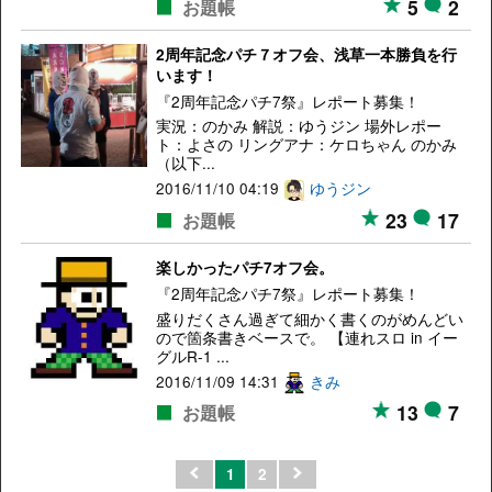
5
2
お題帳
2周年記念パチ７オフ会、浅草一本勝負を行
います！
『2周年記念パチ7祭』レポート募集！
実況：のかみ 解説：ゆうジン 場外レポー
ト：よさの リングアナ：ケロちゃん のかみ
（以下...
2016/11/10 04:19
ゆうジン
23
17
お題帳
楽しかったパチ7オフ会。
『2周年記念パチ7祭』レポート募集！
盛りだくさん過ぎて細かく書くのがめんどい
ので箇条書きベースで。 【連れスロ in イー
グルR-1 ...
2016/11/09 14:31
きみ
13
7
お題帳
1
2