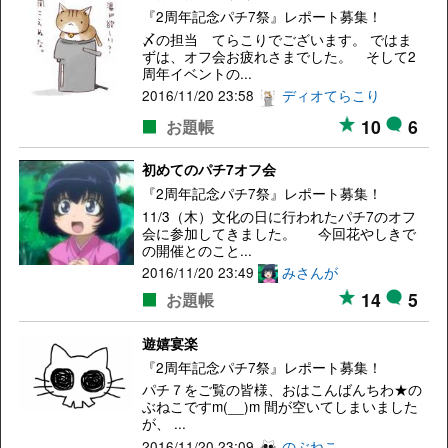
『2周年記念パチ7祭』レポート募集！
〆の担当 てらこりでございます。 ではま
ずは、オフ会お疲れさまでした。 そして2
周年イベントの...
2016/11/20 23:58
ディオてらこり
10
6
お題帳
初めてのパチ7オフ会
『2周年記念パチ7祭』レポート募集！
11/3（木）文化の日に行われたパチ7のオフ
会に参加してきました。 今回花やしきで
の開催とのこと...
2016/11/20 23:49
みさんが
14
5
お題帳
遊嬉宴楽
『2周年記念パチ7祭』レポート募集！
パチ７をご覧の皆様、おはこんばんちわ★の
ぶねこですm(__)m 間が空いてしまいました
が、 ...
2016/11/20 23:09
のぶねこ