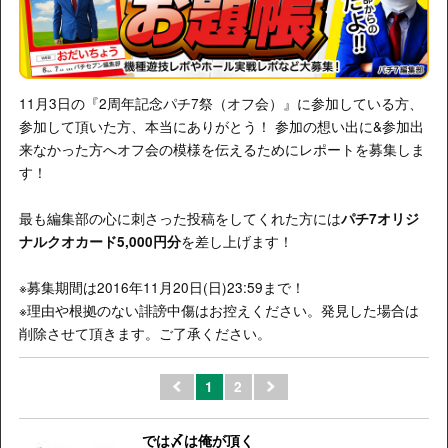
11月3日の『2周年記念パチ7祭（オフ会）』に参加している方、
参加して頂いた方、本当にありがとう！ 参加の想い出に&参加出
来なかった方へオフ会の模様を伝えるためにレポートを募集しま
す！
最も編集部の心に刺さった投稿をしてくれた方には
パチ7オリジ
を差し上げます！
ナルクオカード5,000円分
※募集期間は2016年11月20日(日)23:59まで！
※理由や根拠のない誹謗中傷はお控えください。発見した場合は
削除させて頂きます。ご了承ください。
1
2
では〆は俺が頂く