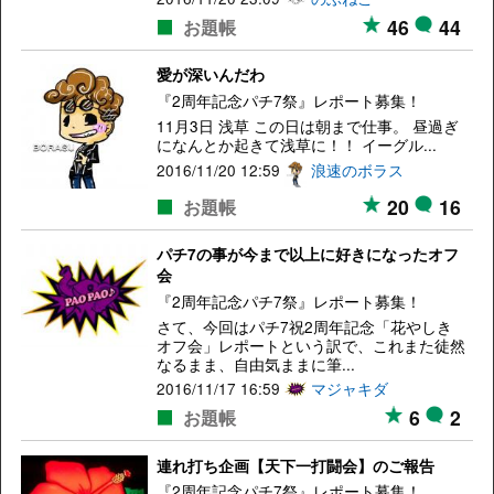
46
44
お題帳
愛が深いんだわ
『2周年記念パチ7祭』レポート募集！
11月3日 浅草 この日は朝まで仕事。 昼過ぎ
になんとか起きて浅草に！！ イーグル...
2016/11/20 12:59
浪速のボラス
20
16
お題帳
パチ7の事が今まで以上に好きになったオフ
会
『2周年記念パチ7祭』レポート募集！
さて、今回はパチ7祝2周年記念「花やしき
オフ会」レポートという訳で、これまた徒然
なるまま、自由気ままに筆...
2016/11/17 16:59
マジャキダ
6
2
お題帳
連れ打ち企画【天下一打闘会】のご報告
『2周年記念パチ7祭』レポート募集！