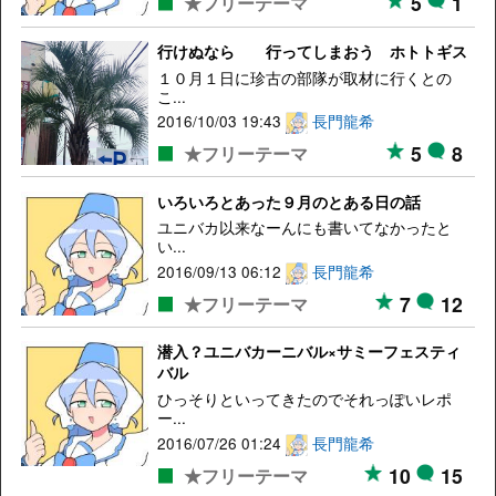
5
1
★フリーテーマ
行けぬなら 行ってしまおう ホトトギス
１０月１日に珍古の部隊が取材に行くとの
こ...
2016/10/03 19:43
長門龍希
5
8
★フリーテーマ
いろいろとあった９月のとある日の話
ユニバカ以来なーんにも書いてなかったと
い...
2016/09/13 06:12
長門龍希
7
12
★フリーテーマ
潜入？ユニバカーニバル×サミーフェスティ
バル
ひっそりといってきたのでそれっぽいレポ
ー...
2016/07/26 01:24
長門龍希
10
15
★フリーテーマ