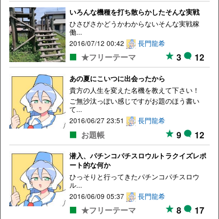
いろんな機種を打ち散らかしたそんな実戦
ひさびさかどうかわからないそんな実戦稼
働...
2016/07/12 00:42
長門龍希
3
12
★フリーテーマ
あの夏にこいつに出会ったから
貴方の人生を変えた名機を教えて下さい！
ご無沙汰っぽい感じですがお題のほう書い
て...
2016/06/27 23:51
長門龍希
9
12
お題帳
潜入、パチンコパチスロウルトラクイズレポ
ート的な何か
ひっそりと行ってきたパチンコパチスロウ
ル...
2016/06/09 05:37
長門龍希
8
17
★フリーテーマ