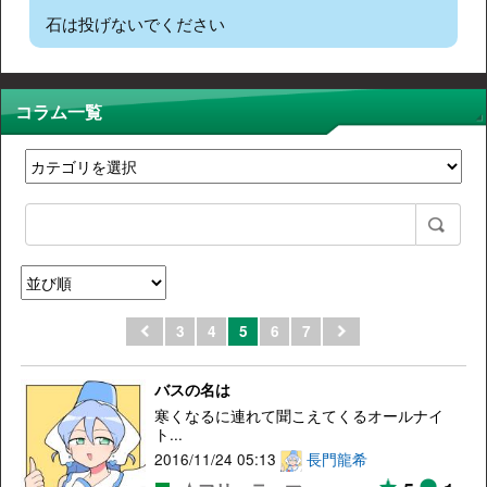
石は投げないでください
コラム一覧
3
4
5
6
7
バスの名は
寒くなるに連れて聞こえてくるオールナイ
ト...
2016/11/24 05:13
長門龍希