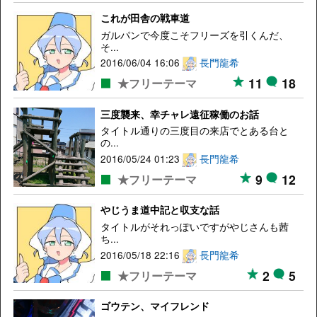
これが田舎の戦車道
ガルパンで今度こそフリーズを引くんだ、
そ...
2016/06/04 16:06
長門龍希
11
18
★フリーテーマ
三度襲来、幸チャレ遠征稼働のお話
タイトル通りの三度目の来店でとある台と
の...
2016/05/24 01:23
長門龍希
9
12
★フリーテーマ
やじうま道中記と収支な話
タイトルがそれっぽいですがやじさんも茜
ち...
2016/05/18 22:16
長門龍希
2
5
★フリーテーマ
ゴウテン、マイフレンド