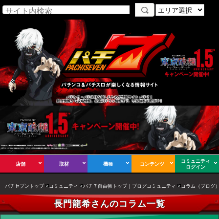
パチンコ・パチスロを楽しむための情報サイト パチ７！
新台情報から攻略情報、全国のチラシ情報まで、完全無料で配信中！
コミュニティ
店舗
取材
機種
コンテンツ
ログイン
パチセブントップ
コミュニティ
パチ７自由帳トップ｜ブログコミュニティ
コラム（ブログ
長門龍希さんのコラム一覧