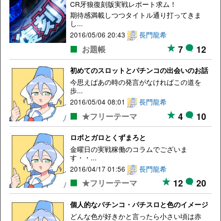
CR牙狼復刻版実戦レポート求ム！
期待感満載しつつタイトル通り打ってきま
し...
2016/05/06 20:43
長門龍希
7
12
お題帳
初めてのスロットとパチンコの出会いのお話
今思えばあの時の発言がなければこの道を
歩...
2016/05/04 08:01
長門龍希
4
10
★フリーテーマ
ロボとガロとくずまろと
金曜日の実戦稼働のコラムでございま
す・・...
2016/04/17 01:56
長門龍希
12
20
★フリーテーマ
個人的なパチンコ・パチスロと色のイメージ
どんな色が好きかと言ったら小さい頃は赤