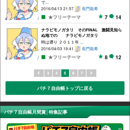
で...
2016/04/13 21:57
長門龍希
7
14
★フリーテーマ
ナラビモノガタリ そのFINAL 激闘見知ら
ぬ地での ナラビモノガタリ
時は遡り ２０１１年 ...
2016/04/03 19:41
長門龍希
8
12
★フリーテーマ
3
4
5
6
7
パチ７自由帳トップに戻る
パチ７自由帳月間賞│特集記事