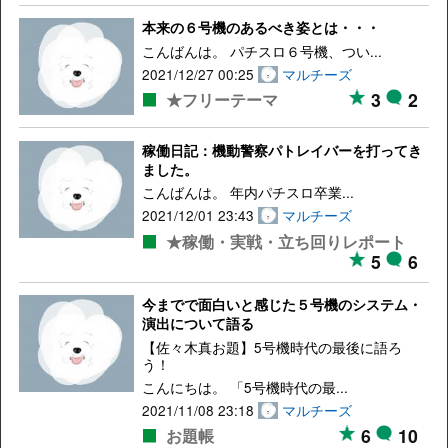
本来の６号機のあるべき姿とは・・・
こんばんは。 パチスロ６号機、つい...
2021/12/27 00:25
マルチーズ
3
2
★フリーテーマ
稼働日記：機動警察パトレイバーを打ってき
ました。
こんばんは。 年内パチスロ卒業...
2021/12/01 23:43
マルチーズ
★稼働・実戦・立ち回りレポート
5
6
今までで面白いと感じた５号機のシステム・
演出について語る
【佐々木真お題】5号機時代の最後に語ろ
う！
こんにちは。 「5号機時代の最...
2021/11/08 23:18
マルチーズ
6
10
お題帳