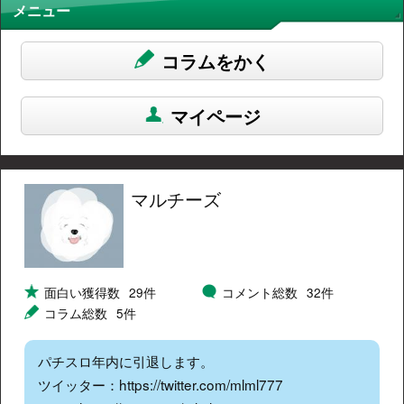
メニュー
コラムをかく
マイページ
マルチーズ
面白い獲得数
29件
コメント総数
32件
コラム総数
5件
パチスロ年内に引退します。
ツイッター：https://twitter.com/mlml777