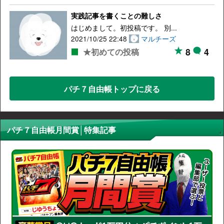
実践記事を書くことの難しさ
はじめまして。初投稿です。 別...
2021/10/25 22:48
マルチーズ
8
4
★初めての投稿
パチ７自由帳トップに戻る
パチ７自由帳月間賞│特集記事