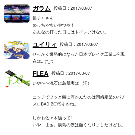
ガラム
投稿日：2017/03/07
銀チャさん
めっちゃ怖いやつや！
あんなの打った日にはトイレいけない。
ユイリィ
投稿日：2017/03/07
せっかく爆発的になった日本ブレイク工業...今現
在は...(^_^;
FLEA
投稿日：2017/03/07
いや〜〜流石に鳥肌実は（汗）
ニッチでフッと頭に浮かんだのは岡崎産業のパチ
スロBAD BOYSすかね。
しかも佐々木編って‼︎
いや、まぁ、廣島の僕は熱くなりましたけども。