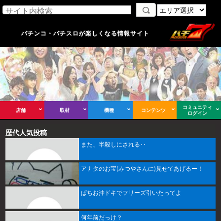
パチンコ・パチスロが楽しくなる情報サイト
コミュニティ
店舗
取材
機種
コンテンツ
ログイン
歴代人気投稿
また、半殺しにされる‥
アナタのお宝(みつやさんに)見せてあげるー！
ぱちお沖ドキでフリーズ引いたってよ
何年前だっけ？