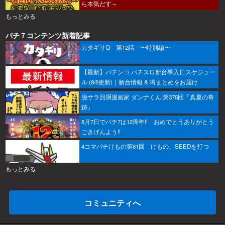
ら本気だす～
もっとみる
パチ７コンテンツ新着記事
カタギリQ 第12話 〜特別編〜
【最新】パチンコ パチスロ新台導入日スケジュー
ル (8/8更新)｜新台情報 & 噂まとめをお届け
脱サラ回胴漫画家 ダンナくん 第378回「真夏の奇
跡」
8月7日でパチ7は12周年!! おめでとうありがとう
ごきげんよう!!
4コマパチけもの第81回 けもの、SEEDを打つ
もっとみる
コミュニティへ