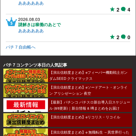
ああああああ
2
4
2026.08.03
謎解きは稼働のあとで
ああああああ
2
0
パチ７自由帳へ
パチ７コンテンツ本日の人気記事
【演出信頼度まとめ】eフィーバー機動戦士ガン
ダムSEED クライマックス
【演出信頼度まとめ】eソードアート・オンライ
ン アリシゼーション 夜空
【最新】パチンコ パチスロ新台導入日スケジュー
ル (8/8更新)｜新台情報 & 噂まとめをお届け
【演出信頼度まとめ】eリコリス・リコイル
【演出信頼度まとめ】e 無職転生 ～異世界行った