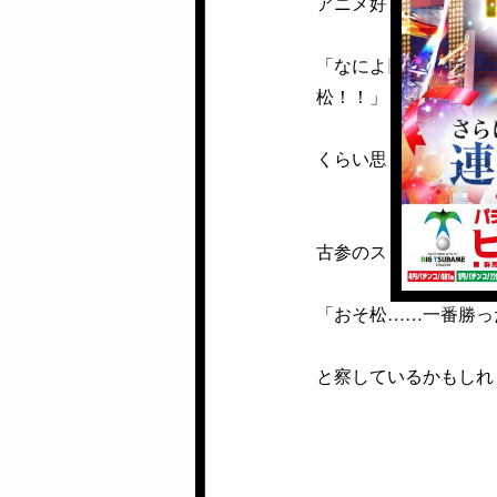
アニメ好きの方はタイ
「なによ岡井のヤツ、
松！！」
くらい思っているかも
古参のスロ好きはさら
「おそ松……一番勝っ
と察しているかもしれ