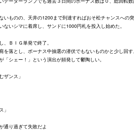
いデーターランプでも過去３日間のボーナス数は０、総回転数
ないものの、天井の1200まで到達すればおそ松チャンスへの
いないシマに着席し、サンドに1000円札を投入し始めた。
し、ＢＩＧ単発で終了。
肩を落とし、ボーナス中抽選の潜伏でもないものかと少し回す
が「シェー！」という演出が頻発して鬱陶しい。
むザンス」
ス」
が通り過ぎて失敗だよ