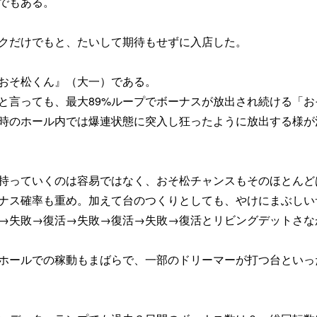
でもある。
クだけでもと、たいして期待もせずに入店した。
おそ松くん』（大一）である。
と言っても、最大89%ループでボーナスが放出され続ける「お
時のホール内では爆連状態に突入し狂ったように放出する様が
持っていくのは容易ではなく、おそ松チャンスもそのほとんど
ナス確率も重め。加えて台のつくりとしても、やけにまぶしい
→失敗→復活→失敗→復活→失敗→復活とリビングデットさな
ホールでの稼動もまばらで、一部のドリーマーが打つ台といっ