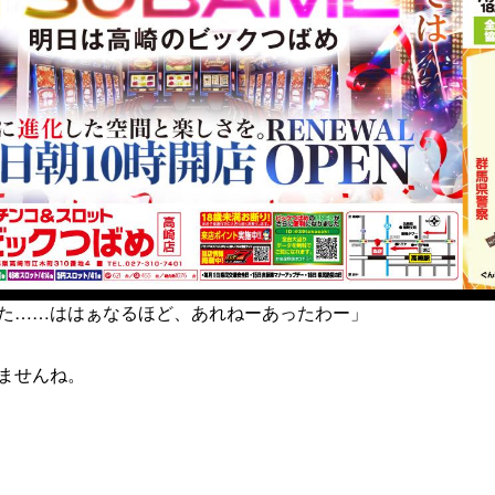
トルを読んで、
アタシの大好きなおそ松さんにケチつける気！？ このクソ
しれません。
にお題を読んで、
た……ははぁなるほど、あれねーあったわー」
ませんね。