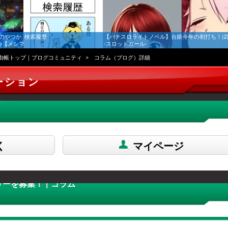
のやつか
検索履歴
【パチスロライトノベル】台娘
今年の初打ち！(2
つ【メシマ
-スロットガール-
由帳トップ｜ブログコミュニティ
コラム（ブログ）詳細
ーション
く
マイページ
ーを募集！ | コラム