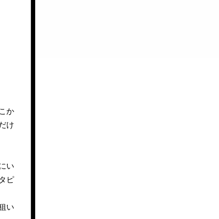
こか
だけ
にい
タピ
狙い