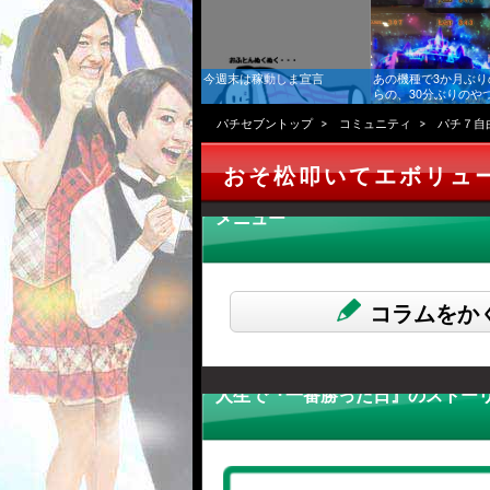
今週末は稼動しま宣言
あの機種で3か月ぶり
らの、30分ぶりのや
ズ稼働日記】
パチセブントップ
コミュニティ
パチ７自
おそ松叩いてエボリュ
メニュー
コラムをか
人生で『一番勝った日』のストーリ