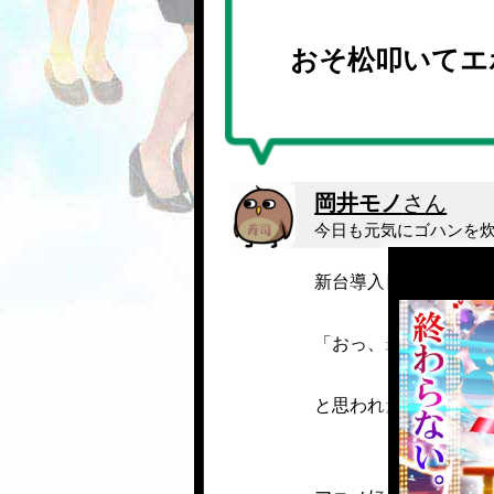
おそ松叩いてエ
岡井モノ
さん
今日も元気にゴハンを
新台導入日に敏感な方
「おっ、最新台のレビ
と思われたかもしれま