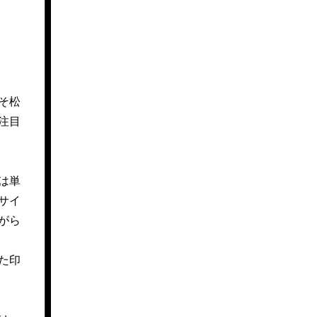
そ松
注目
は単
サイ
がら
た印