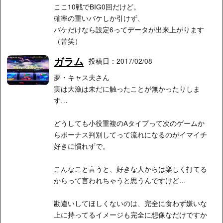
ここ10戦でBIG0回だけど。
確率の重いバケしか引けず、
バケだけなら設定6ってデータが出来上がります
（苦笑）
ガラム
投稿日：2017/02/08
夢・キャス夫さん
実は大漁は未だに触ったことが無かったりしま
す…
どうしても小役重複のAタイプって次のゲームか
らボーナス判別してって流れになるのがイマイチ
好きに慣れずで。
こんなこと言うと、好きな人からは楽しく打てる
からって言われちゃうと思うんですけど…
勘違いしてほしくないのは、完全に食わず嫌いな
上に持ってるイメージも完全に想像なだけですか