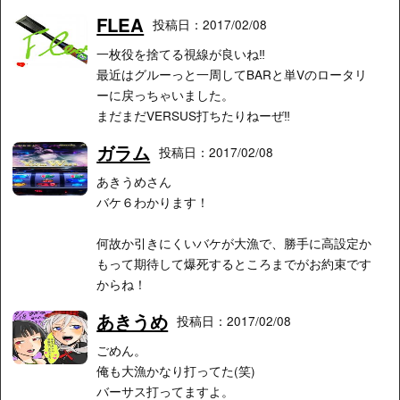
FLEA
投稿日：2017/02/08
一枚役を捨てる視線が良いね‼︎
最近はグルーっと一周してBARと単Vのロータリ
ーに戻っちゃいました。
まだまだVERSUS打ちたりねーぜ‼︎
ガラム
投稿日：2017/02/08
あきうめさん
バケ６わかります！
何故か引きにくいバケが大漁で、勝手に高設定か
もって期待して爆死するところまでがお約束です
からね！
あきうめ
投稿日：2017/02/08
ごめん。
俺も大漁かなり打ってた(笑)
バーサス打ってますよ。