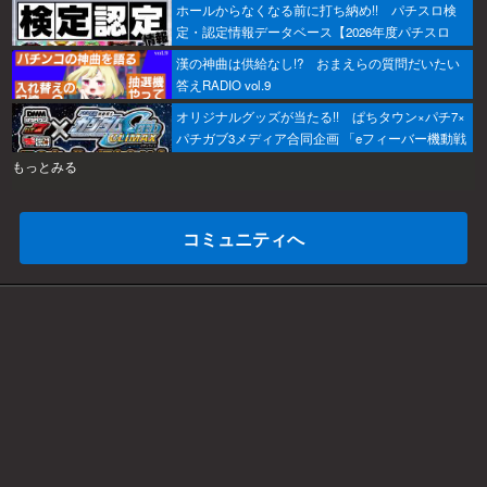
ホールからなくなる前に打ち納め!! パチスロ検
定・認定情報データベース【2026年度パチスロ
版】
漢の神曲は供給なし!? おまえらの質問だいたい
答えRADIO vol.9
オリジナルグッズが当たる!! ぱちタウン×パチ7×
パチガブ3メディア合同企画 「eフィーバー機動戦
士ガンダムSEED クライマックスをこのホールで
もっとみる
打ちたい！」キャンペーン開催
コミュニティへ