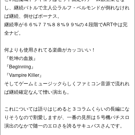
し、継続バトルで主人公ラルフ・ベルモンドが倒れなけれ
ば継続、倒せばボーナス。
継続率が６６%７７%８８%９９%の４段階でART中は完
全ナビ。
何よりも使用されてる楽曲がカッコいい！
『乾坤の血族』
『Beginning』
『Vampire Killer』
そしてゲームミュージックらしくファミコン音源で流れれ
ば継続確定なんて憎い演出も。
これについては語りはじめると３コラムくらいの長編にな
りそうなので割愛しますが、一番の見所は５号機パチスロ
演出のなかで随一のエロさを誇るサキュバスさんです。