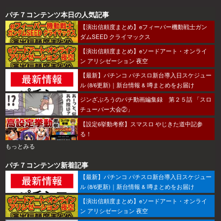
パチ７コンテンツ本日の人気記事
【演出信頼度まとめ】eフィーバー機動戦士ガン
ダムSEED クライマックス
【演出信頼度まとめ】eソードアート・オンライ
ン アリシゼーション 夜空
【最新】パチンコ パチスロ新台導入日スケジュー
ル (8/6更新)｜新台情報 & 噂まとめをお届け
ジンざぶろうのパチ動画編集録 第２５話 「スロ
チューバー大会②」
【設定6挙動考察】スマスロ やじきた道中記参
る！
もっとみる
パチ７コンテンツ新着記事
【最新】パチンコ パチスロ新台導入日スケジュー
ル (8/6更新)｜新台情報 & 噂まとめをお届け
【演出信頼度まとめ】eソードアート・オンライ
ン アリシゼーション 夜空