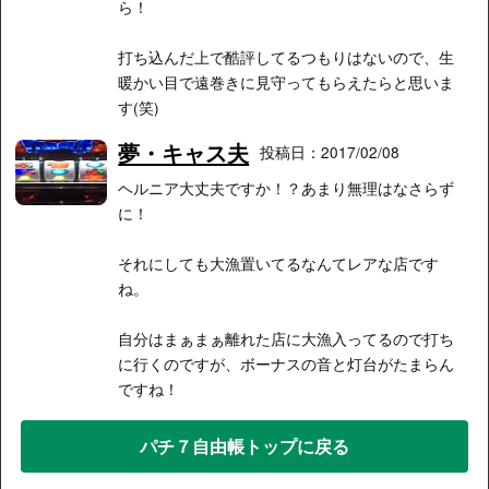
ら！
打ち込んだ上で酷評してるつもりはないので、生
暖かい目で遠巻きに見守ってもらえたらと思いま
す(笑)
夢・キャス夫
投稿日：2017/02/08
ヘルニア大丈夫ですか！？あまり無理はなさらず
に！
それにしても大漁置いてるなんてレアな店です
ね。
自分はまぁまぁ離れた店に大漁入ってるので打ち
に行くのですが、ボーナスの音と灯台がたまらん
ですね！
パチ７自由帳トップに戻る