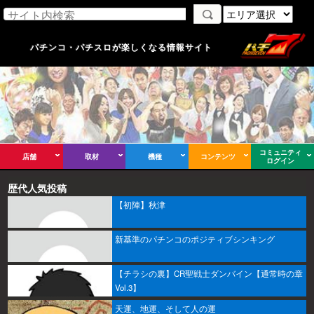
パチンコ・パチスロが楽しくなる情報サイト
コミュニティ
店舗
取材
機種
コンテンツ
ログイン
歴代人気投稿
【初陣】秋津
新基準のパチンコのポジティブシンキング
【チラシの裏】CR聖戦士ダンバイン【通常時の章
Vol.3】
天運、地運、そして人の運