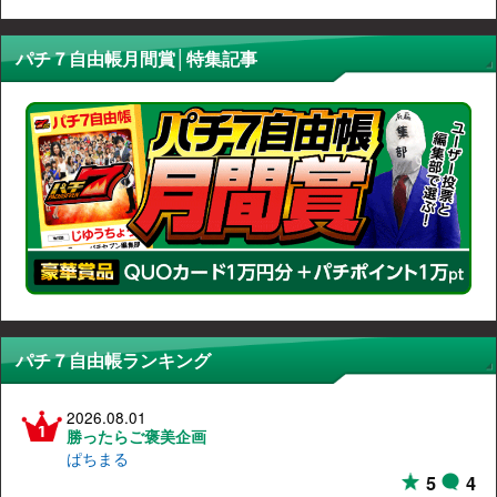
パチ７自由帳月間賞│特集記事
パチ７自由帳ランキング
2026.08.01
勝ったらご褒美企画
ぱちまる
5
4