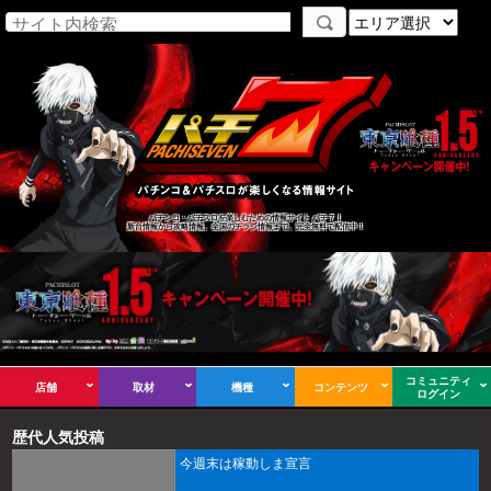
パチンコ・パチスロを楽しむための情報サイト パチ７！
新台情報から攻略情報、全国のチラシ情報まで、完全無料で配信中！
コミュニティ
店舗
取材
機種
コンテンツ
ログイン
歴代人気投稿
今週末は稼動しま宣言