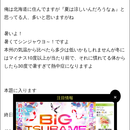
俺は北海道に住んでますが『夏は涼しいんだろうなぁ』と
思ってる人、多いと思いますがね
暑いよ！
暑くてシンジャウヨ～！ですよ
本州の気温から比べたら多少は低いかもしれませんが冬に
はマイナス10度以上が当たり前で、それに慣れてる体から
したら30度で暑すぎて熱中症になりますよ
本題に入ります
×
×
注目情報
終日打って500枚勝ち確定、ですか