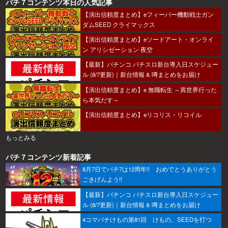
パチ７コンテンツ本日の人気記事
【演出信頼度まとめ】eフィーバー機動戦士ガン
ダムSEED クライマックス
【演出信頼度まとめ】eソードアート・オンライ
ン アリシゼーション 夜空
【最新】パチンコ パチスロ新台導入日スケジュー
ル (8/7更新)｜新台情報 & 噂まとめをお届け
【演出信頼度まとめ】e 無職転生 ～異世界行った
ら本気だす～
【演出信頼度まとめ】eリコリス・リコイル
もっとみる
パチ７コンテンツ新着記事
8月7日でパチ7は12周年!! おめでとうありがとう
ごきげんよう!!
【最新】パチンコ パチスロ新台導入日スケジュー
ル (8/7更新)｜新台情報 & 噂まとめをお届け
4コマパチけもの第81回 けもの、SEEDを打つ