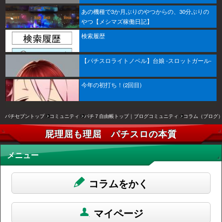
あの機種で3か月ぶりのやつからの、30分ぶりの
やつ【メシマズ稼働日記】
検索履歴
【パチスロライトノベル】台娘 -スロットガール-
今年の初打ち！(2回目)
パチセブントップ
コミュニティ
パチ７自由帳トップ｜ブログコミュニティ
コラム（ブログ
屁理屈も理屈 パチスロの本質
メニュー
コラムをかく
マイページ