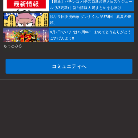
【最新】パチンコ パチスロ新台導入日スケジュー
ル (8/8更新)｜新台情報 & 噂まとめをお届け
脱サラ回胴漫画家 ダンナくん 第378回「真夏の奇
跡」
8月7日でパチ7は12周年!! おめでとうありがとう
ごきげんよう!!
もっとみる
コミュニティへ