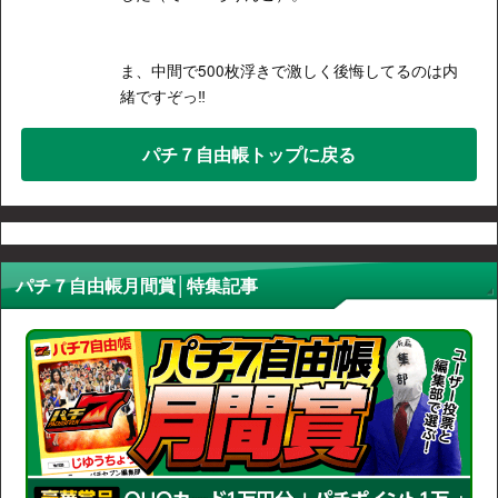
ま、中間で500枚浮きで激しく後悔してるのは内
緒ですぞっ‼︎
パチ７自由帳トップに戻る
パチ７自由帳月間賞│特集記事