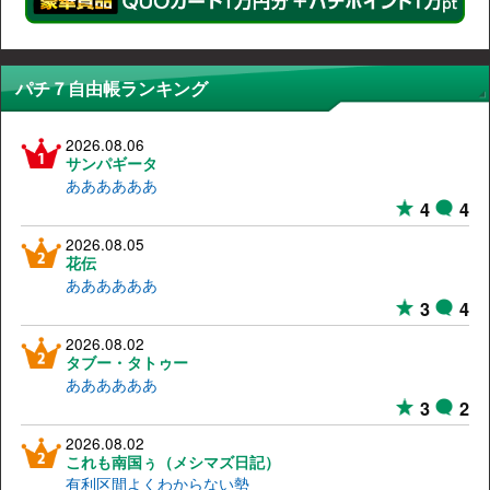
パチ７自由帳ランキング
2026.08.06
サンパギータ
ああああああ
4
4
2026.08.05
花伝
ああああああ
3
4
2026.08.02
タブー・タトゥー
ああああああ
3
2
2026.08.02
これも南国ぅ（メシマズ日記）
有利区間よくわからない勢