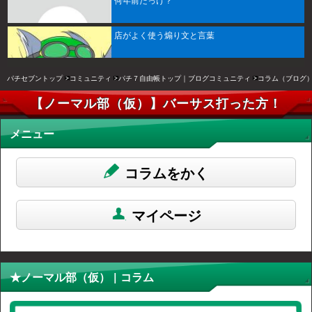
何年前だっけ？
店がよく使う煽り文と言葉
パチセブントップ
コミュニティ
パチ７自由帳トップ｜ブログコミュニティ
コラム（ブログ
【ノーマル部（仮）】バーサス打った方！
メニュー
コラムをかく
マイページ
★ノーマル部（仮） | コラム