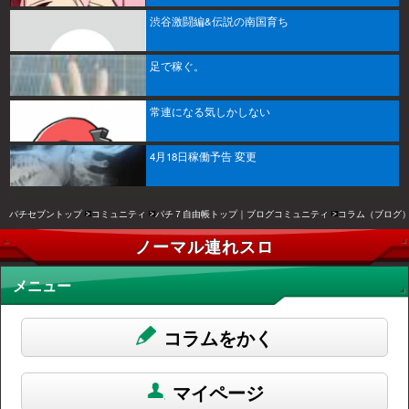
渋谷激闘編&伝説の南国育ち
足で稼ぐ。
常連になる気しかしない
4月18日稼働予告 変更
パチセブントップ
コミュニティ
パチ７自由帳トップ｜ブログコミュニティ
コラム（ブログ
ノーマル連れスロ
メニュー
コラムをかく
マイページ