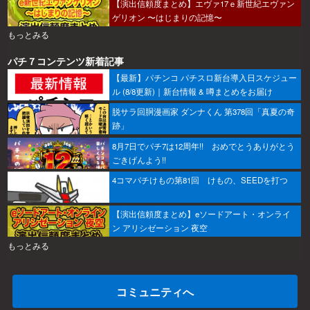
【演出信頼度まとめ】エヴァ17ｅ新世紀エヴァン
ゲリオン 〜はじまりの記憶〜
もっとみる
パチ７コンテンツ新着記事
【最新】パチンコ パチスロ新台導入日スケジュー
ル (8/8更新)｜新台情報 & 噂まとめをお届け
脱サラ回胴漫画家 ダンナくん 第378回「真夏の奇
跡」
8月7日でパチ7は12周年!! おめでとうありがとう
ごきげんよう!!
4コマパチけもの第81回 けもの、SEEDを打つ
【演出信頼度まとめ】eソードアート・オンライ
ン アリシゼーション 夜空
もっとみる
コミュニティへ