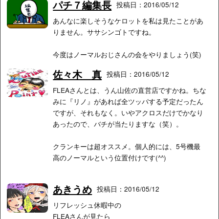
パチ７編集長
投稿日：2016/05/12
あんなに楽しそうなケロットを私は見たことがあ
りません。ササシンゴトですね。
今度はノーマルおじさんの会をやりましょう(笑)
佐々木 真
投稿日：2016/05/12
FLEAさんとは、うん山佐の直営店ですかね。ちな
みに『リノ』があれば全ツッパする予定だったん
ですが、それもなく。いやアクロスだけでかなり
あったので、バチが当たりますな（笑）。
クランキーは超オススメ。個人的には、5号機最
高のノーマルという位置付けです(^^)
あきうめ
投稿日：2016/05/12
リフレッシュ休暇中の
FLEAさんが見たら