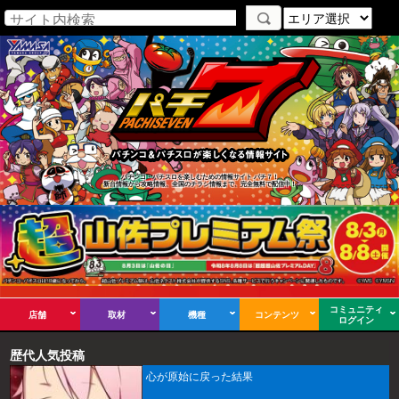
パチンコ・パチスロを楽しむための情報サイト パチ７！
新台情報から攻略情報、全国のチラシ情報まで、完全無料で配信中！
コミュニティ
店舗
取材
機種
コンテンツ
ログイン
歴代人気投稿
心が原始に戻った結果