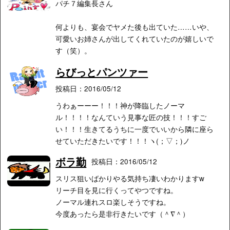
パチ７編集長さん
何よりも、宴会でヤメた後も出ていた……いや、
可愛いお姉さんが出してくれていたのが嬉しいで
す（笑）。
らびっとパンツァー
投稿日：2016/05/12
うわぁーーー！！！神が降臨したノーマ
ル！！！！なんていう見事な匠の技！！！すご
い！！！生きてるうちに一度でいいから隣に座ら
せていただきたいです！！！ヽ(；▽；)ノ
ボラ勤
投稿日：2016/05/12
スリス狙いばかりやる気持ち凄いわかりますw
リーチ目を見に行くってやつですね。
ノーマル連れスロ楽しそうですね。
今度あったら是非行きたいです（＾∇＾）