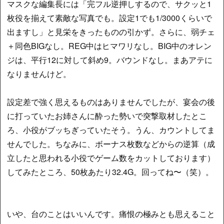
マスクな編集長には「完フル逆押しするので、サクッと1
枚役を揃えて素敵な写真でも。設定1でも1/3000くらいで
出ますし」と見栄をきったものの引かず。さらに、弱チェ
＋同色BIGなし。REG中はヒマワリなし。BIG中のオレン
ジは、平行12に対して斜め9。バウンドなし。まあアテに
なりませんけど。
設定差で強く思えるものはありませんでしたが、宴会の後
に打っていたお姉さんに酔った勢いで突撃取材したとこ
ろ、小役がブッちぎっていたそう。うん、カウントしてま
せんでした。ちなみに、ボーナス枚数などからの逆算（成
立したと思われる小役でゲーム数をカットしております）
してみたところ、50枚あたり32.4G。回ってね〜（笑）。
いや、台のことはいいんです。痛恨の極みとも思えること