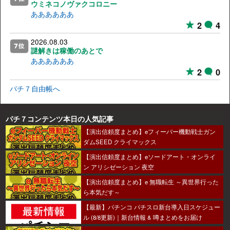
ウミネコノヴァクコロニー
ああああああ
2
4
2026.08.03
謎解きは稼働のあとで
ああああああ
2
0
パチ７自由帳へ
パチ７コンテンツ本日の人気記事
【演出信頼度まとめ】eフィーバー機動戦士ガン
ダムSEED クライマックス
【演出信頼度まとめ】eソードアート・オンライ
ン アリシゼーション 夜空
【演出信頼度まとめ】e 無職転生 ～異世界行った
ら本気だす～
【最新】パチンコ パチスロ新台導入日スケジュー
ル (8/8更新)｜新台情報 & 噂まとめをお届け