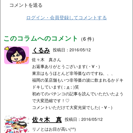
コメントを送る
ログイン・会員登録してコメントする
このコラムへのコメント
（6 件）
くるみ
投稿日：2016/05/12
佐々木 真さん
お返事ありがとうございます(・∀・)
東京はもうほとんど非等価なのですね、、、
福岡の某店舗もいつ非等価の波に飲まれるかドキ
ドキしています(；д；)笑
初めてのパチンコの記事を読んでいただいたよう
で大変恐縮です！♡
コメントいただけて大変光栄でした(・∀・)
佐々木 真
投稿日：2016/05/12
リノとはお目が高い(^^)