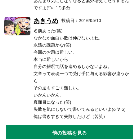
あんまり気にしなくなると案外増えてたりするん
ですよ(*´ω｀*)多分
あきうめ
投稿日：2016/05/10
名前あった(笑)
なかなか面白い数は伸びないよね。
永遠の課題かな(笑)
今回のお題は難しい。
本当に難しいから
自分の解釈で話を進めるしかないよね。
文章って表現一つで受け手に与える影響が違うか
ら
その辺もすごく難しい。
いかんいかん。
真面目になった(笑)
失敗を気にしないで書いてみるといいよ(о´∀`о)
俺は書きすぎて失敗したけど（苦笑）
他の投稿を見る