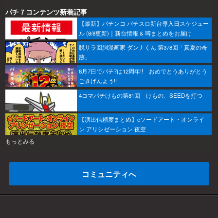
パチ７コンテンツ新着記事
【最新】パチンコ パチスロ新台導入日スケジュー
ル (8/8更新)｜新台情報 & 噂まとめをお届け
脱サラ回胴漫画家 ダンナくん 第378回「真夏の奇
跡」
8月7日でパチ7は12周年!! おめでとうありがとう
ごきげんよう!!
4コマパチけもの第81回 けもの、SEEDを打つ
【演出信頼度まとめ】eソードアート・オンライ
ン アリシゼーション 夜空
もっとみる
コミュニティへ