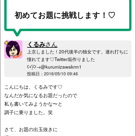
初めてお題に挑戦します！♡
くるみ
さん
上京しました！20代後半の独女です。連れ打ちに
憧れてます♡Twitter垢作りました
ʕ•͡ˑ͓•ʔ→@kurumizawakrm1
投稿日：2016/05/10 09:46
こんにちは、くるみです♡
なんだか気になるお題だったので
私も書いてみようかな〜と
調子に乗りました。笑
さて、お題の出玉抜きに