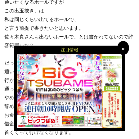
通いたくなるホールですが
この出玉抜き、は
私は同じくらい出てるホールで、
と言う前提で書きたいと思います。
佐々木真さんも出ないホールで、とは書かれてないので許
容範囲かな？
×
×
注目情報
だって、同じくらい出ないホールで
通いたくなるホールは？だと
行かないと言う選択肢しかないです。
通っても出ないなら
やめちゃうし、
辞めなかったら
お金なくなって
借金して
首くくって行けなくなります。