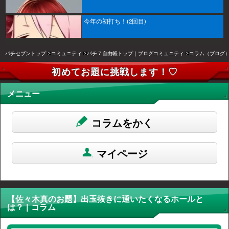
今年の初打ち！(2回目)
パチセブントップ
コミュニティ
パチ７自由帳トップ｜ブログコミュニティ
コラム（ブログ
初めてお題に挑戦します！♡
メニュー
コラムをかく
マイページ
【佐々木真のお題】出玉抜きに通いたくなるホールと
は？ | コラム