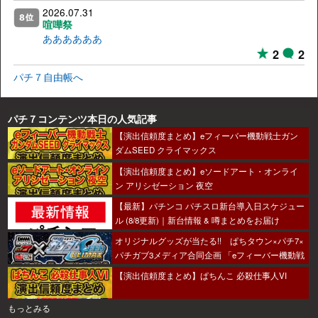
2026.07.31
喧嘩祭
ああああああ
2
2
パチ７自由帳へ
パチ７コンテンツ本日の人気記事
【演出信頼度まとめ】eフィーバー機動戦士ガン
ダムSEED クライマックス
【演出信頼度まとめ】eソードアート・オンライ
ン アリシゼーション 夜空
【最新】パチンコ パチスロ新台導入日スケジュー
ル (8/8更新)｜新台情報 & 噂まとめをお届け
オリジナルグッズが当たる!! ぱちタウン×パチ7×
パチガブ3メディア合同企画 「eフィーバー機動戦
士ガンダムSEED クライマックスをこのホールで
【演出信頼度まとめ】ぱちんこ 必殺仕事人VI
打ちたい！」キャンペーン開催
もっとみる