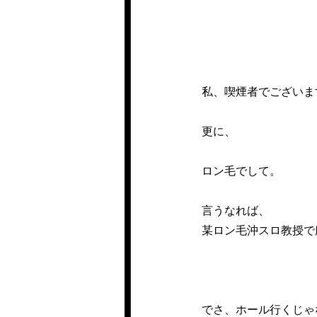
私、喫煙者でございま
更に、
ロン毛でして。
言うなれば、
某ロン毛沖スロ教授で
でさ、ホール行くじゃ