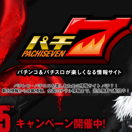
パチンコ・パチスロを楽しむための情報サイト パチ７！
新台情報から攻略情報、全国のチラシ情報まで、完全無料で配信中！