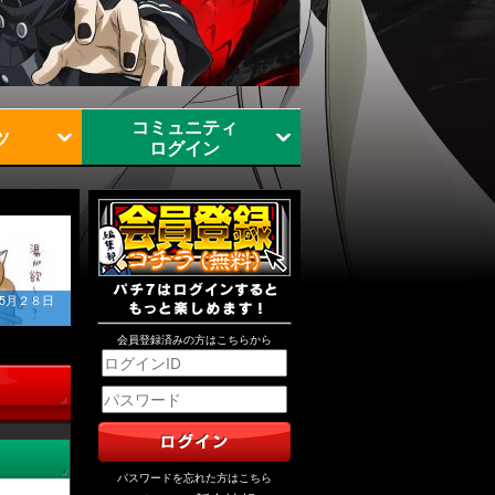
コミュニティ
ツ
ログイン
5月２８日
会員登録済みの方はこちらから
パスワードを忘れた方はこちら