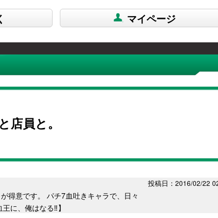
く
マイページ
と店員と。
投稿日：2016/02/22 02
が得意です。 パチ7血吐きキャラで、日々
王に、俺はなる‼︎】