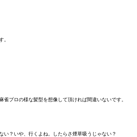
す。
麻雀プロの様な髪型を想像して頂ければ間違いないです。
ない？いや、行くよね。したらさ煙草吸うじゃない？