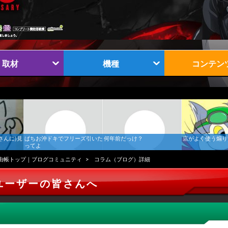
取材
機種
コンテン
さんに)見
ぱちお沖ドキでフリーズ引いた
何年前だっけ？
店がよく使う煽り
ってよ
由帳トップ｜ブログコミュニティ
コラム（ブログ）詳細
ユーザーの皆さんへ