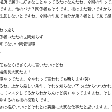
場所で勝手に好きなことやってるだけなんだね、今回の件って
ですよ。他のパチ７関係者もそうです。彼はまだ若いですから
注意しないとですね。今回の件見て自分が第３者として見て感
ねっ返り
係者→ただの世間知らず
来てない中間管理職
。
任もなくほざく人に言いたいけどね
編集長大変だよ！
職やってたよ。今やれって言われても断ります(笑)
るね。上から厳しい条件、それを知らない下っぱからつつかれ
に（マスクしてるからわからんけど笑）やってますよね。そし
弁するのも彼の役割りです。
きは格好いいけどそれとは裏腹に大変な仕事だと思いますよ。