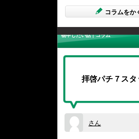
コラムをか
物申したい話 | コラム
拝啓パチ７スタ
さん