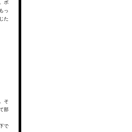
。ボ
もっ
じた
。そ
て部
下で