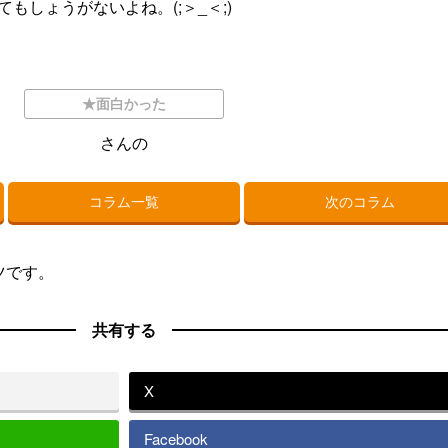
もしょうがないよね。(;＞_＜;)
★面白かった
さんの
コラム一覧
次のコラム
ツです。
共有する
X
Facebook