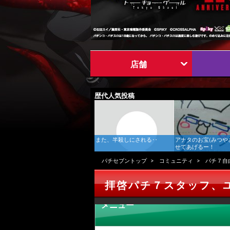
店舗
歴代人気投稿
また、半殺しにされる‥
アナタのお宝(みつや
せてあげるー！
パチセブントップ
コミュニティ
パチ７自
拝啓パチ７スタッフ、
メニュー