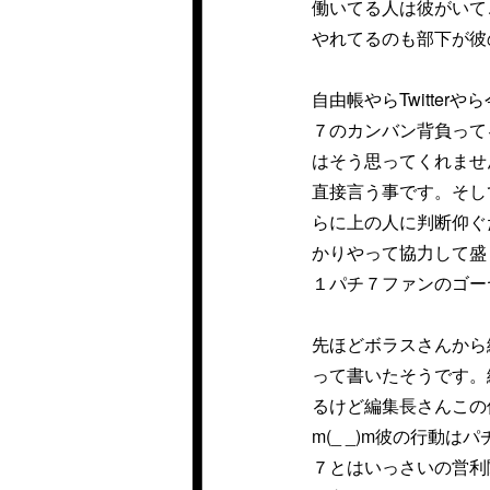
働いてる人は彼がいて
やれてるのも部下が彼
自由帳やらTwitte
７のカンバン背負って
はそう思ってくれませ
直接言う事です。そし
らに上の人に判断仰ぐ
かりやって協力して盛
１パチ７ファンのゴーヤ
先ほどボラスさんから
って書いたそうです。
るけど編集長さんこの
m(_ _)m彼の行動
７とはいっさいの営利