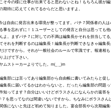
こそ今の様に仕事が出来てると思わないとね！もちろん彼が編
の期待に応えてくれてるからだと思いますよ。
rやら今は自由に発言出来る環境が整ってます。パチ７関係者の人は
る事を忘れずに！１ユーザーとしての発言と自分は思っても他
んよ。まずパチ７に対しての不満は編集長かそれを担当してる
てそれを判断するのは編集長！編集長が判断できなきゃ編集長
だけですから。それが一般社会のルールで常識です。報連相も
り上げて下さい。
ムストーカーよりでした。m(_ _)m
編集部には言ってあり編集部から自由帳に書いてみたらと促し
編集長に届いてるかはわからないと。だったら編集部の問題っ
件知ってます？自分はいいけどボラスさんになんらかの返答を
はパチ７を思ってなのは間違いないですから。ちなみにボラスさん
関係にないと先ほど初めて知りました。宴会部長やら次期編集