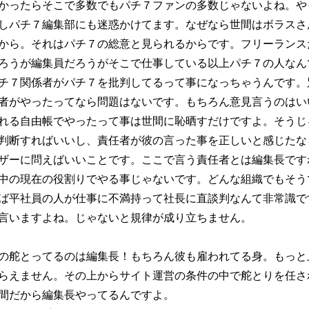
かったらそこで多数でもパチ７ファンの多数じゃないよね。や
しパチ７編集部にも迷惑かけてます。なぜなら世間はボラスさ
から。それはパチ７の総意と見られるからです。フリーランス
ろうが編集員だろうがそこで仕事している以上パチ７の人なん
チ７関係者がパチ７を批判してるって事になっちゃうんです。
者がやったってなら問題はないです。もちろん意見言うのはい
れる自由帳でやったって事は世間に恥晒すだけですよ。そうじ
判断すればいいし、責任者が彼の言った事を正しいと感じたな
ザーに問えばいいことです。ここで言う責任者とは編集長です
中の現在の役割りでやる事じゃないです。どんな組織でもそう
ば平社員の人が仕事に不満持って社長に直談判なんて非常識で
言いますよね。じゃないと規律が成り立ちません。
の舵とってるのは編集長！もちろん彼も雇われてる身。もっと
らえません。その上からサイト運営の条件の中で舵とりを任さ
間だから編集長やってるんですよ。