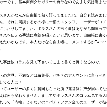
カーです。基本面倒クサガリーの自分なのであまり気は進まな
スさんがなんか自由帳で熱く語ってましたね。自分も読みまし
ん。それに同調するかの様に一部のスタッフ、ユーザーがコメ
にしたりしてました。ボラスさんの言う事はあながち間違って
それを伝える手法に意義を唱えたいと思います。自由帳に書く
たいからです。本人だけなら自由帳にコメントするかTwitter
。
た事は彼コラムを見て下さいそこまで書くと長くなるので。
への意見、不満などは編集長、パチ７のアカウントに言うべき
してる人に！
いてユーザーの多くに賛同もらった所で運営側に声が届いてな
えば何も変わりません。ましてやボラスさんのコラム見てる人
れって「内輪」じゃないの？パチ７ファン全てのユーザーが彼