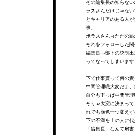
その編集長の知らない
ラスさんだけじゃない
とキャリアのある人が
事。
ボラスさん→ただの跳
それをフォローした関
編集長→部下の統制出
ってなってしまいます
下で仕事貰って何の責
中間管理職大変だよ、
自分も下っぱ中間管理
そりゃ大変に決まって
れでも顔色一つ変えず
下の不満を上の人に代
「編集長」なんて肩書