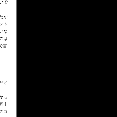
いで
たが
ント
いな
のは
で言
だと
かっ
同士
のコ