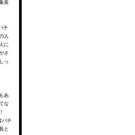
集長
パチ
の人
人に
がさ
しっ
もあ
てな
！
はパチ
長と